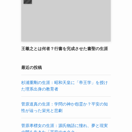
王羲之とは何者？行書を完成させた書聖の生涯
最近の投稿
杉浦重剛の生涯：昭和天皇に「帝王学」を授け
た理系出身の教育者
菅原道真の生涯：学問の神か怨霊か？平安の知
性が辿った栄光と悲劇
菅原孝標女の生涯：源氏物語に憧れ、夢と現実
の間を生きた「平安のオタク」