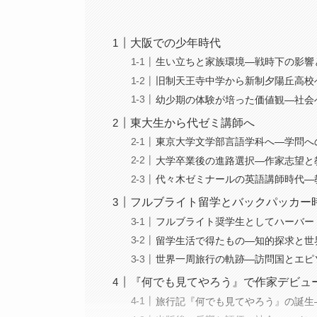
大阪での少年時代
生い立ちと家族環境―戦時下の影響
旧制天王寺中学から新制夕陽丘高校
幼少期の体験が培った価値観―社会
東大生から代ゼミ講師へ
東京大学文学部言語学科へ―学問へ
大学卒業後の進路選択―作家志望と
代々木ゼミナールの英語講師時代―
フルブライト留学とバックパッカー
フルブライト奨学生としてハーバー
留学生活で得たもの―知的探求と世
世界一周旅行の軌跡―訪問国とエピ
『何でも見てやろう』で作家デビュ
旅行記『何でも見てやろう』の誕生