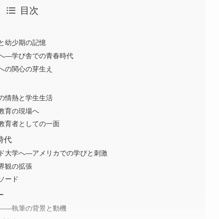
目次
と幼少期の記憶
へ―学び舎での青春時代
への関心の芽生え
の情熱と学生生活
教育の現場へ
教育者としての一面
時代
ド大学へ―アメリカでの学びと刺激
界観の拡張
ソード
ー
――執筆の背景と動機