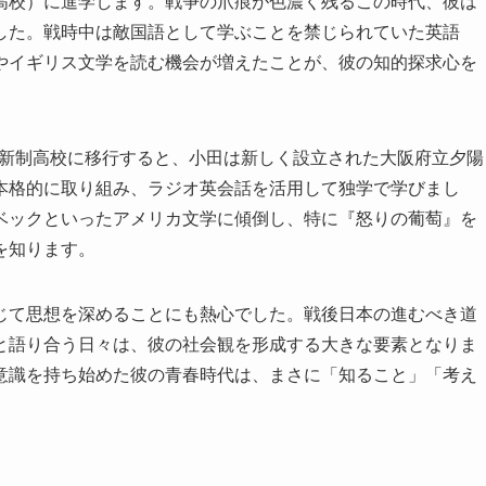
高校）に進学します。戦争の爪痕が色濃く残るこの時代、彼は
した。戦時中は敵国語として学ぶことを禁じられていた英語
やイギリス文学を読む機会が増えたことが、彼の知的探求心を
学が新制高校に移行すると、小田は新しく設立された大阪府立夕陽
本格的に取り組み、ラジオ英会話を活用して独学で学びまし
ベックといったアメリカ文学に傾倒し、特に『怒りの葡萄』を
を知ります。
じて思想を深めることにも熱心でした。戦後日本の進むべき道
と語り合う日々は、彼の社会観を形成する大きな要素となりま
意識を持ち始めた彼の青春時代は、まさに「知ること」「考え