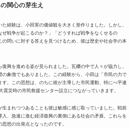
への関心の芽生え
いた経験は、小田実の価値観を大きく形作りました。しかし、
なぜ戦争が起こるのか？」「どうすれば戦争をなくせるの
この問いに対する答えを見つけるため、彼は歴史や社会学の本
ら復興を進める姿が見られました。瓦礫の中で人々が協力し、
望の象徴でもありました。この経験から、小田は「市民の力で
ます。この思想は、のちに彼が主導した市民運動、特にべ平連
路大震災時の市民救援センター設立につながっていきます。
が生まれつつあることも彼は敏感に感じ取っていました。戦前
導入、急速に進む経済復興の裏側にある社会の矛盾。これらを
の思想の出発点となったのです。