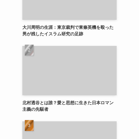
大川周明の生涯：東京裁判で東條英機を殴った
男が残したイスラム研究の足跡
北村透谷とは誰？愛と思想に生きた日本ロマン
主義の先駆者