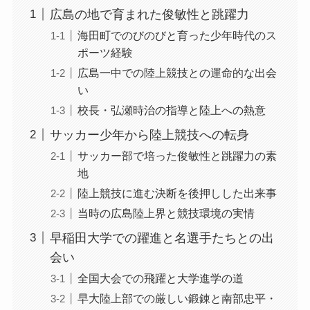
広島の地で育まれた俊敏性と跳躍力
海田町でのびのびと育った少年時代のス
ポーツ経験
広島一中での陸上競技との運命的な出会
い
校長・弘瀬時治の指導と陸上への熱意
サッカー少年から陸上競技への転身
サッカー部で培った俊敏性と跳躍力の素
地
陸上競技に進む決断を後押しした出来事
当時の広島陸上界と競技環境の実情
早稲田大学での躍進と名選手たちとの出
会い
全国大会での飛躍と大学進学の道
早大陸上部での厳しい鍛錬と南部忠平・