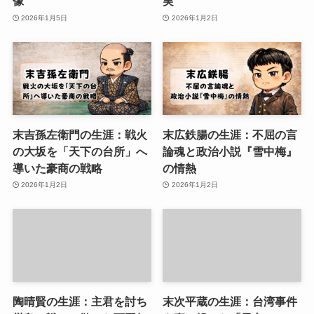
像
実
2026年1月5日
2026年1月2日
末吉孫左衛門の生涯：戦火
末広鉄腸の生涯：不屈の言
の大坂を「天下の台所」へ
論魂と政治小説『雪中梅』
導いた豪商の戦略
の情熱
2026年1月2日
2026年1月2日
陶晴賢の生涯：主君を討ち
末次平蔵の生涯：台湾事件