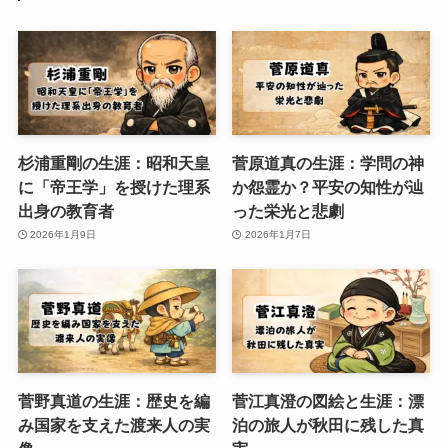
杉浦重剛の生涯：昭和天皇
菅原道真の生涯：学問の神
に「帝王学」を授けた理系
か怨霊か？平安の知性が辿
出身の教育者
った栄光と悲劇
2026年1月9日
2026年1月7日
菅野真道の生涯：歴史を編
菅江真澄の図絵と生涯：漂
み国家を支えた渡来人の実
泊の旅人が秋田に残した真