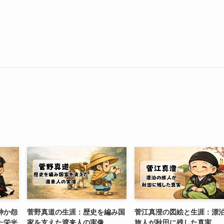
神か怨
菅野真道の生涯：歴史を編み国
菅江真澄の図絵と生涯：漂
た栄光
家を支えた渡来人の実像
旅人が秋田に残した真実