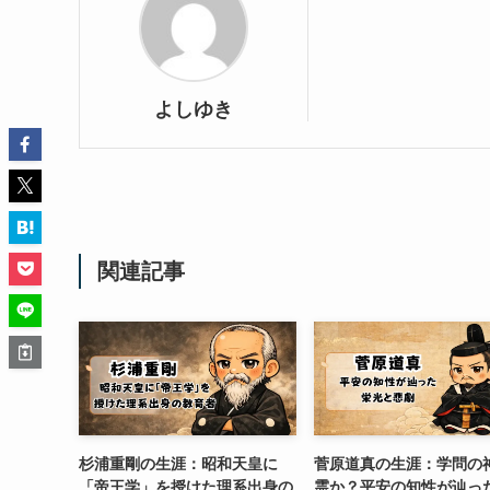
よしゆき
関連記事
杉浦重剛の生涯：昭和天皇に
菅原道真の生涯：学問の
「帝王学」を授けた理系出身の
霊か？平安の知性が辿っ