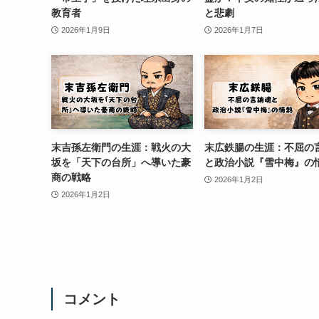
教育者
と悲劇
2026年1月9日
2026年1月7日
末吉孫左衛門の生涯：戦火の大
末広鉄腸の生涯：不屈の
坂を「天下の台所」へ導いた豪
と政治小説『雪中梅』の
商の戦略
2026年1月2日
2026年1月2日
コメント