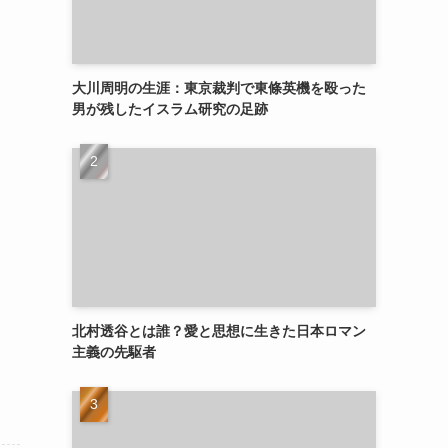
大川周明の生涯：東京裁判で東條英機を殴った
男が残したイスラム研究の足跡
北村透谷とは誰？愛と思想に生きた日本ロマン
主義の先駆者