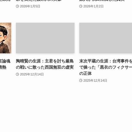
2026年1月5日
2026年1月2日
言論魂
陶晴賢の生涯：主君を討ち厳島
末次平蔵の生涯：台湾事件
情熱
の戦いに散った西国無双の虚実
で操った「黒衣のフィクサ
の正体
2025年12月14日
2025年12月14日