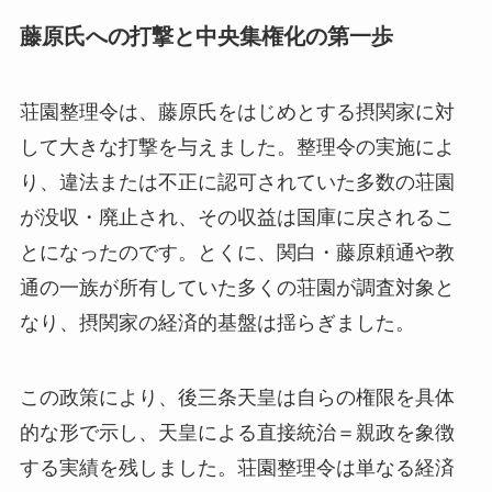
藤原氏への打撃と中央集権化の第一歩
荘園整理令は、藤原氏をはじめとする摂関家に対
して大きな打撃を与えました。整理令の実施によ
り、違法または不正に認可されていた多数の荘園
が没収・廃止され、その収益は国庫に戻されるこ
とになったのです。とくに、関白・藤原頼通や教
通の一族が所有していた多くの荘園が調査対象と
なり、摂関家の経済的基盤は揺らぎました。
この政策により、後三条天皇は自らの権限を具体
的な形で示し、天皇による直接統治＝親政を象徴
する実績を残しました。荘園整理令は単なる経済