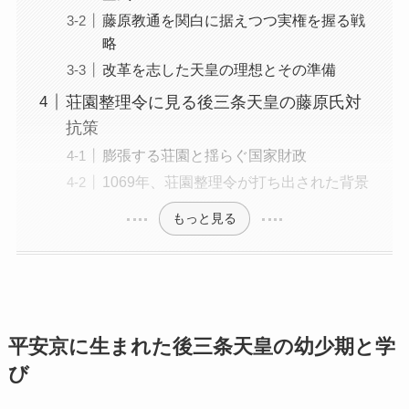
藤原教通を関白に据えつつ実権を握る戦
略
改革を志した天皇の理想とその準備
荘園整理令に見る後三条天皇の藤原氏対
抗策
膨張する荘園と揺らぐ国家財政
1069年、荘園整理令が打ち出された背景
もっと見る
平安京に生まれた後三条天皇の幼少期と学
び