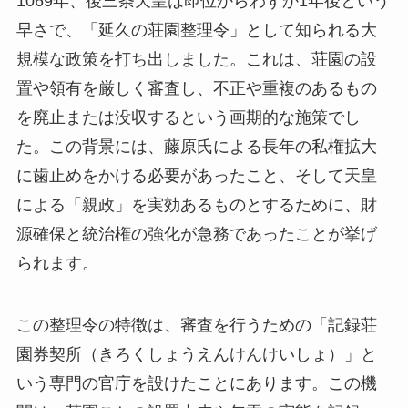
1069年、後三条天皇は即位からわずか1年後という
早さで、「延久の荘園整理令」として知られる大
規模な政策を打ち出しました。これは、荘園の設
置や領有を厳しく審査し、不正や重複のあるもの
を廃止または没収するという画期的な施策でし
た。この背景には、藤原氏による長年の私権拡大
に歯止めをかける必要があったこと、そして天皇
による「親政」を実効あるものとするために、財
源確保と統治権の強化が急務であったことが挙げ
られます。
この整理令の特徴は、審査を行うための「記録荘
園券契所（きろくしょうえんけんけいしょ）」と
いう専門の官庁を設けたことにあります。この機