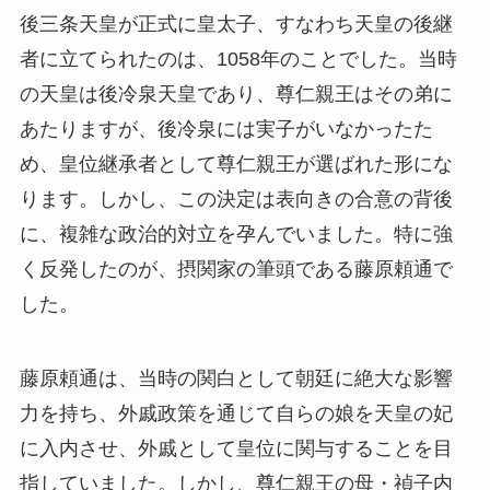
後三条天皇が正式に皇太子、すなわち天皇の後継
者に立てられたのは、1058年のことでした。当時
の天皇は後冷泉天皇であり、尊仁親王はその弟に
あたりますが、後冷泉には実子がいなかったた
め、皇位継承者として尊仁親王が選ばれた形にな
ります。しかし、この決定は表向きの合意の背後
に、複雑な政治的対立を孕んでいました。特に強
く反発したのが、摂関家の筆頭である藤原頼通で
した。
藤原頼通は、当時の関白として朝廷に絶大な影響
力を持ち、外戚政策を通じて自らの娘を天皇の妃
に入内させ、外戚として皇位に関与することを目
指していました。しかし、尊仁親王の母・禎子内