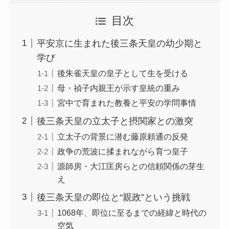
目次
平安京に生まれた後三条天皇の幼少期と
学び
後朱雀天皇の皇子として生を受ける
母・禎子内親王が示す皇統の重み
宮中で育まれた教養と平安の学問事情
後三条天皇の立太子と摂関家との激突
立太子の背景に潜む藤原頼通の反発
政争の荒波に揉まれながら育つ皇子
源師房・大江匡房らとの信頼関係の芽生
え
後三条天皇の即位と“親政”という挑戦
1068年、即位に至るまでの経緯と時代の
空気