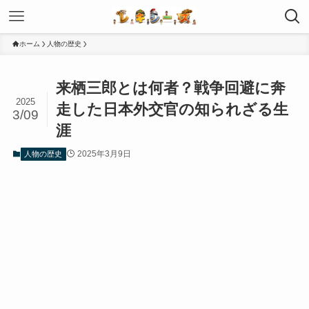
ホーム
人物の歴史
来栖三郎とは何者？戦争回避に奔
2025
走した日本外交官の知られざる生
3/09
涯
2025年3月9日
人物の歴史