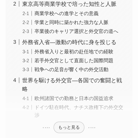
東京高等商業学校で培った知性と人脈
商業学校への進学とその意義
学業と同時に築かれた強力な人脈
卒業後のキャリア選択と外交官の道へ
外務省入省―激動の時代に身を投じる
外務省入りと最初の赴任地での経験
若手外交官として直面した国際問題
戦争への足音が響く中の外交活動
世界を駆ける外交官―各国での奮闘と戦
略
欧州諸国での勤務と日本の国益追求
ドイツ駐在時代、ナチス政権下の外交交
渉
もっと見る