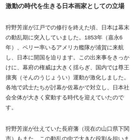
激動の時代を生きる日本画家としての立場
狩野芳崖が江戸での修行を終えた頃、日本は幕末
の動乱期に突入していました。1853年（嘉永6
年）、ペリー率いるアメリカ艦隊が浦賀に来航
し、日本に開国を迫ります。この出来事をきっか
けに、幕府の権威は大きく揺らぎ、国内では尊王
攘夷（そんのうじょうい）運動が激化しました。
各地で武士たちが討幕か佐幕かで対立し、日本社
会全体が大きく変動する時代を迎えていたので
す。
狩野芳崖が仕えていた長府藩（現在の山口県下関
市）もまた、この動乱の中で大きな役割を担いま