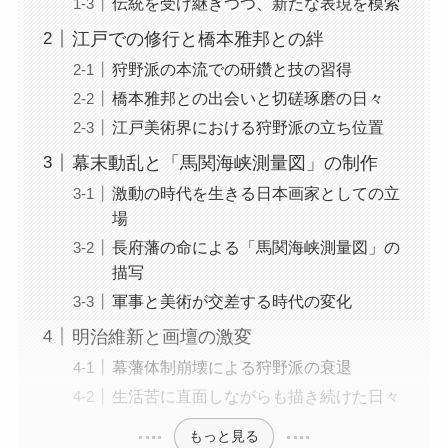
伝統を受け継ぎつつ、新たな表現を模索
江戸での修行と橋本雅邦との絆
狩野派の本流での研鑽と技の習得
橋本雅邦との出会いと切磋琢磨の日々
江戸美術界における狩野派の立ち位置
幕末動乱と「馬関海峡測量図」の制作
激動の時代を生きる日本画家としての立
場
長府藩の命による「馬関海峡測量図」の
描写
軍事と美術が交差する時代の変化
明治維新と画壇の激変
幕藩体制崩壊による狩野派の衰退
生活苦に直面しながらも描き続けた日々
もっと見る