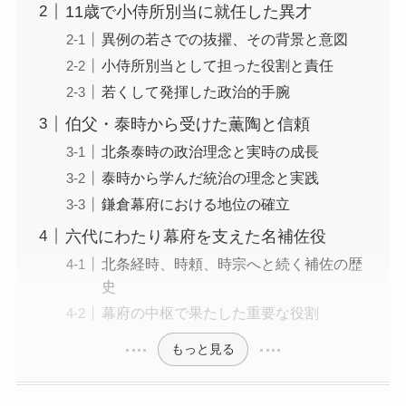
11歳で小侍所別当に就任した異才
異例の若さでの抜擢、その背景と意図
小侍所別当として担った役割と責任
若くして発揮した政治的手腕
伯父・泰時から受けた薫陶と信頼
北条泰時の政治理念と実時の成長
泰時から学んだ統治の理念と実践
鎌倉幕府における地位の確立
六代にわたり幕府を支えた名補佐役
北条経時、時頼、時宗へと続く補佐の歴
史
幕府の中枢で果たした重要な役割
もっと見る