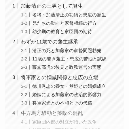
加藤清正の三男として誕生
名将・加藤清正の功績と忠広の誕生
兄たちの動向と家督相続の行方
幼少期の教育と家臣団の期待
わずか11歳での藩主継承
清正の死と加藤家の家督問題勃発
11歳の若き藩主・忠広の苦悩と試練
藤堂高虎の後見と政務運営の実態
将軍家との姻戚関係と忠広の立場
徳川秀忠の養女・琴姫との婚姻成立
婚姻による加藤家の政治的影響力
将軍家光との不和とその代償
牛方馬方騒動と藩政の混乱
家臣団内部の対立が招いた政争