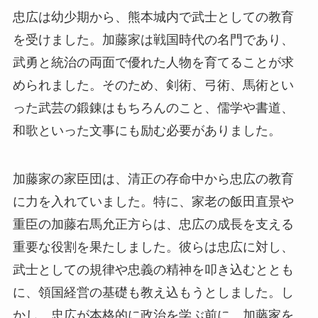
忠広は幼少期から、熊本城内で武士としての教育
を受けました。加藤家は戦国時代の名門であり、
武勇と統治の両面で優れた人物を育てることが求
められました。そのため、剣術、弓術、馬術とい
った武芸の鍛錬はもちろんのこと、儒学や書道、
和歌といった文事にも励む必要がありました。
加藤家の家臣団は、清正の存命中から忠広の教育
に力を入れていました。特に、家老の飯田直景や
重臣の加藤右馬允正方らは、忠広の成長を支える
重要な役割を果たしました。彼らは忠広に対し、
武士としての規律や忠義の精神を叩き込むととも
に、領国経営の基礎も教え込もうとしました。し
かし、忠広が本格的に政治を学ぶ前に、加藤家を