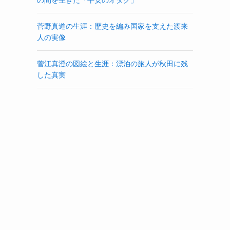
菅野真道の生涯：歴史を編み国家を支えた渡来
人の実像
菅江真澄の図絵と生涯：漂泊の旅人が秋田に残
した真実