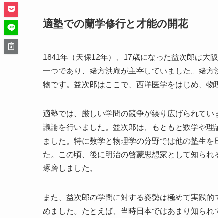
適塾での蘭学修行と才能の開花
1841年（天保12年）、17歳になった益次郎は
一つであり、緒方洪庵が主宰していました。緒方
物です。益次郎はここで、西洋医学をはじめ、物
適塾では、厳しい学問の競争が繰り広げられてい
議論を行いました。益次郎は、もともと数学や理
ました。特に数学と物理学の分野では他の塾生を
た。この頃、後に明治の啓蒙思想家として知られ
琢磨しました。
また、益次郎の学問に対する姿勢は極めて実践的
めました。たとえば、当時日本ではあまり知られ