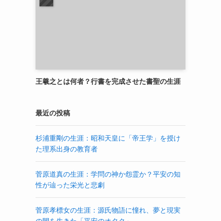
王羲之とは何者？行書を完成させた書聖の生涯
最近の投稿
杉浦重剛の生涯：昭和天皇に「帝王学」を授け
た理系出身の教育者
菅原道真の生涯：学問の神か怨霊か？平安の知
性が辿った栄光と悲劇
菅原孝標女の生涯：源氏物語に憧れ、夢と現実
の間を生きた「平安のオタク」