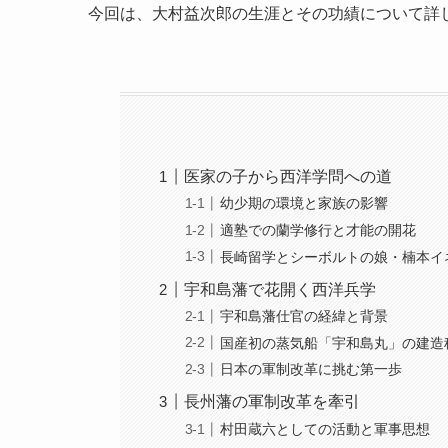
今回は、大村益次郎の生涯とその功績について詳
医家の子から西洋学問への道
幼少期の環境と家族の影響
適塾での蘭学修行と才能の開花
長崎留学とシーボルトの娘・楠本イ
宇和島藩で花開く西洋兵学
宇和島藩仕官の経緯と背景
国産初の蒸気船「宇和島丸」の建造
日本の軍制改革に挑む第一歩
長州藩の軍制改革を牽引
村田蔵六としての活動と軍事思想