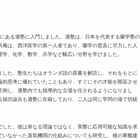
大阪にある適塾に入門しました。適塾は、日本を代表する蘭学塾の
洪庵は、西洋医学の第一人者であり、蘭学の普及に尽力した人
理学、化学、数学、兵学など幅広い分野を学びました。
ました。塾生たちはオランダ語の原書を解読し、それをもとに
論的思考に優れていたこともあり、すぐにその才能を開花させ
圧倒し、適塾内でも指導的な立場を任されるようになりまし
る福沢諭吉も適塾に在籍しており、二人は同じ学問の場で切磋
でした。彼は単なる理論ではなく、実際に応用可能な知識を求
ていなかった蒸気機関の仕組みについても研究し、後の軍艦建