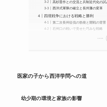
高杉晋作との交流と兵制近代化の試
西洋式軍隊の確立と長州藩の変革
四境戦争における戦略と勝利
第二次長州征伐の勃発と開戦の背景
石州口の戦いで見せた巧みな戦略
医家の子から西洋学問への道
幼少期の環境と家族の影響