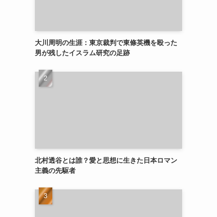
大川周明の生涯：東京裁判で東條英機を殴った
男が残したイスラム研究の足跡
北村透谷とは誰？愛と思想に生きた日本ロマン
主義の先駆者