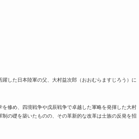
活躍した日本陸軍の父、大村益次郎（おおむらますじろう）に
学を修め、四境戦争や戊辰戦争で卓越した軍略を発揮した大村
軍制の礎を築いたものの、その革新的な改革は士族の反発を招