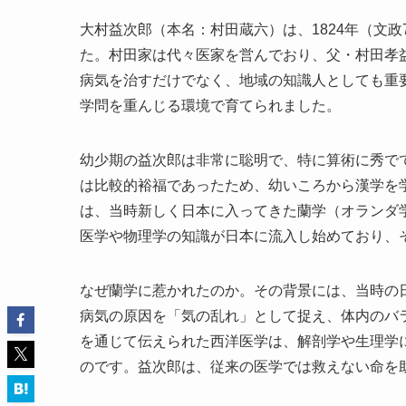
大村益次郎（本名：村田蔵六）は、1824年（文
た。村田家は代々医家を営んでおり、父・村田孝
病気を治すだけでなく、地域の知識人としても重
学問を重んじる環境で育てられました。
幼少期の益次郎は非常に聡明で、特に算術に秀で
は比較的裕福であったため、幼いころから漢学を
は、当時新しく日本に入ってきた蘭学（オランダ
医学や物理学の知識が日本に流入し始めており、
なぜ蘭学に惹かれたのか。その背景には、当時の
病気の原因を「気の乱れ」として捉え、体内のバ
を通じて伝えられた西洋医学は、解剖学や生理学
のです。益次郎は、従来の医学では救えない命を