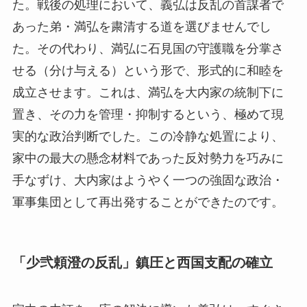
た。戦後の処理において、義弘は反乱の首謀者で
あった弟・満弘を粛清する道を選びませんでし
た。その代わり、満弘に石見国の守護職を分掌さ
せる（分け与える）という形で、形式的に和睦を
成立させます。これは、満弘を大内家の統制下に
置き、その力を管理・抑制するという、極めて現
実的な政治判断でした。この冷静な処置により、
家中の最大の懸念材料であった反対勢力を巧みに
手なずけ、大内家はようやく一つの強固な政治・
軍事集団として再出発することができたのです。
「少弐頼澄の反乱」鎮圧と西国支配の確立