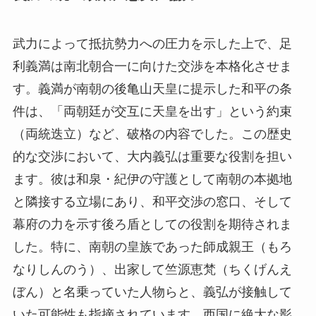
武力によって抵抗勢力への圧力を示した上で、足
利義満は南北朝合一に向けた交渉を本格化させま
す。義満が南朝の後亀山天皇に提示した和平の条
件は、「両朝廷が交互に天皇を出す」という約束
（両統迭立）など、破格の内容でした。この歴史
的な交渉において、大内義弘は重要な役割を担い
ます。彼は和泉・紀伊の守護として南朝の本拠地
と隣接する立場にあり、和平交渉の窓口、そして
幕府の力を示す後ろ盾としての役割を期待されま
した。特に、南朝の皇族であった師成親王（もろ
なりしんのう）、出家して竺源恵梵（ちくげんえ
ぼん）と名乗っていた人物らと、義弘が接触して
いた可能性も指摘されています。西国に絶大な影