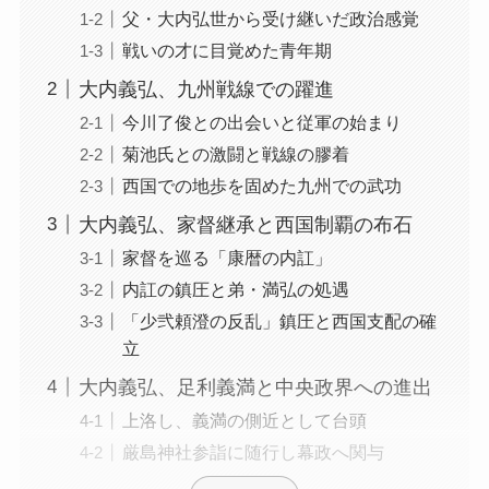
父・大内弘世から受け継いだ政治感覚
戦いの才に目覚めた青年期
大内義弘、九州戦線での躍進
今川了俊との出会いと従軍の始まり
菊池氏との激闘と戦線の膠着
西国での地歩を固めた九州での武功
大内義弘、家督継承と西国制覇の布石
家督を巡る「康暦の内訌」
内訌の鎮圧と弟・満弘の処遇
「少弐頼澄の反乱」鎮圧と西国支配の確
立
大内義弘、足利義満と中央政界への進出
上洛し、義満の側近として台頭
厳島神社参詣に随行し幕政へ関与