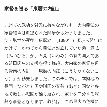
家督を巡る「康暦の内訌」
九州での武功を背景に持ちながらも、大内義弘の
家督継承は血塗られた闘争から始まりました。
父・弘世の死後、康暦2年（1380年）頃から翌年に
かけて、かねてから義弘と対立していた弟・満弘
（みつひろ）が、石見（いわみ）の有力国人であ
る益田氏らの支援を得て蜂起。大内家の家督を巡
る骨肉の内乱、「康暦の内訌（こうりゃくないこ
う）」が勃発しました。この争いでは、本拠地の
長門（ながと）国や隣国の安芸（あき）国など各
地で激しい戦闘が繰り返され、家中を二分する深
刻な事態となります。義弘は、この最大の危機に