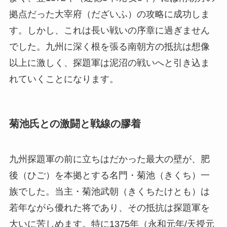
拠点だった大宰府（だざいふ）の攻略に成功しま
す。しかし、これは長い戦いの序章に過ぎません
でした。九州に深く根を張る南朝方の抵抗は想像
以上に激しく、探題軍は泥沼の戦いへと引き込ま
れていくことになります。
菊池氏との激闘と戦線の膠着
九州探題軍の前に立ちはだかった最大の壁が、肥
後（ひご）を本拠とする名門・菊池（きくち）一
族でした。当主・菊池武朝（きくちたけとも）は
若年ながら優れた将であり、その抵抗は探題軍を
大いに苦しめます。特に1375年（永和元年/天授元