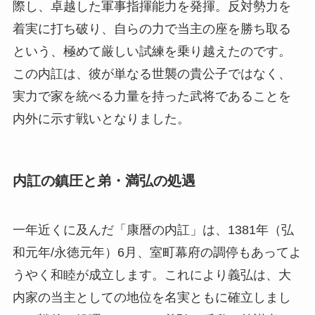
際し、卓越した軍事指揮能力を発揮。反対勢力を
着実に打ち破り、自らの力で当主の座を勝ち取る
という、極めて厳しい試練を乗り越えたのです。
この内訌は、彼が単なる世襲の貴公子ではなく、
実力で家を統べる力量を持った武将であることを
内外に示す戦いとなりました。
内訌の鎮圧と弟・満弘の処遇
一年近くに及んだ「康暦の内訌」は、1381年（弘
和元年/永徳元年）6月、室町幕府の調停もあってよ
うやく和睦が成立します。これにより義弘は、大
内家の当主としての地位を名実ともに確立しまし