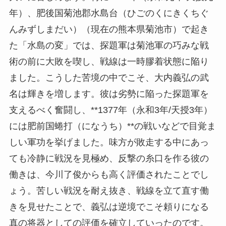
年）、肥後国菊池郡水島台（ひごのくにきくちぐ
んみずしまだい）（現在の熊本県菊池市）で起き
た「水島の変」では、探題軍は菊池軍の巧みな戦
術の前に大敗を喫し、戦線は一時膠着状態に陥り
ました。こうした苦境の中でこそ、大内義弘の武
名は輝きを増します。彼は劣勢に陥った探題軍を
支えるべく奮闘し、**1377年（永和3年/天授3年）
には肥前国蜷打（になうち）**の戦いなどで目覚ま
しい軍功を挙げました。味方が敗走する中にあっ
ても冷静に戦況を見極め、反撃の糸口を作る彼の
働きは、今川了俊からも高く評価されたことでし
ょう。苦しい戦況を耐え抜き、戦線を立て直す働
きを見せたことで、義弘は逆境でこそ頼りになる
真の将器としての評価を確立していったのです。