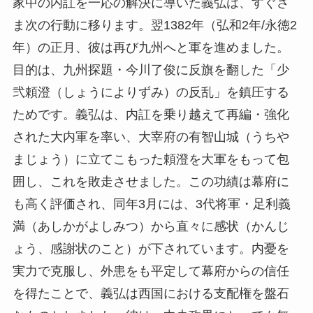
家中の内訌を一応の解決に導いた義弘は、すぐさ
ま次の行動に移ります。翌1382年（弘和2年/永徳2
年）の正月、彼は再び九州へと軍を進めました。
目的は、九州探題・今川了俊に反旗を翻した「少
弐頼澄（しょうによりずみ）の反乱」を鎮圧する
ためです。義弘は、内訌を乗り越えて再編・強化
された大内軍を率い、大宰府の有智山城（うちや
まじょう）に立てこもった頼澄を大軍をもって包
囲し、これを敗走させました。この功績は幕府に
も高く評価され、同年3月には、3代将軍・足利義
満（あしかがよしみつ）から直々に感状（かんじ
ょう、感謝状のこと）が下されています。内憂を
実力で克服し、外患をも平定して幕府からの信任
を得たことで、義弘は西国における支配権を盤石