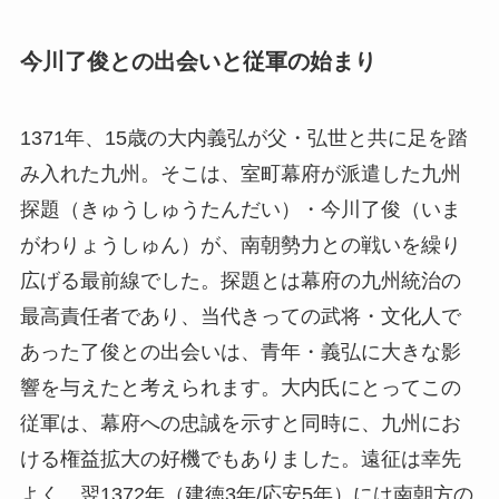
今川了俊との出会いと従軍の始まり
1371年、15歳の大内義弘が父・弘世と共に足を踏
み入れた九州。そこは、室町幕府が派遣した九州
探題（きゅうしゅうたんだい）・今川了俊（いま
がわりょうしゅん）が、南朝勢力との戦いを繰り
広げる最前線でした。探題とは幕府の九州統治の
最高責任者であり、当代きっての武将・文化人で
あった了俊との出会いは、青年・義弘に大きな影
響を与えたと考えられます。大内氏にとってこの
従軍は、幕府への忠誠を示すと同時に、九州にお
ける権益拡大の好機でもありました。遠征は幸先
よく、翌1372年（建徳3年/応安5年）には南朝方の