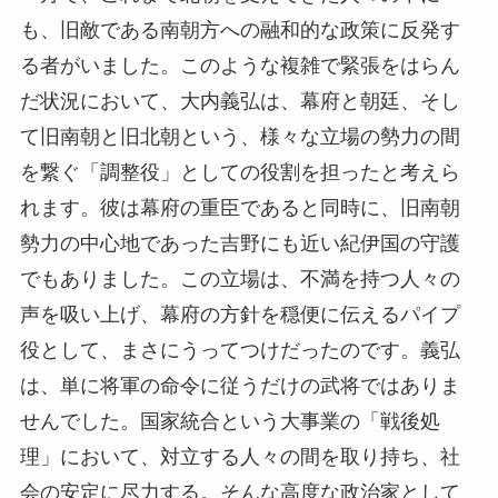
も、旧敵である南朝方への融和的な政策に反発す
る者がいました。このような複雑で緊張をはらん
だ状況において、大内義弘は、幕府と朝廷、そし
て旧南朝と旧北朝という、様々な立場の勢力の間
を繋ぐ「調整役」としての役割を担ったと考えら
れます。彼は幕府の重臣であると同時に、旧南朝
勢力の中心地であった吉野にも近い紀伊国の守護
でもありました。この立場は、不満を持つ人々の
声を吸い上げ、幕府の方針を穏便に伝えるパイプ
役として、まさにうってつけだったのです。義弘
は、単に将軍の命令に従うだけの武将ではありま
せんでした。国家統合という大事業の「戦後処
理」において、対立する人々の間を取り持ち、社
会の安定に尽力する。そんな高度な政治家として