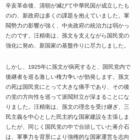
辛亥革命後、清朝が滅びて中華民国が成立したも
のの、新政府は多くの課題を抱えていました。軍
閥勢力の影響が強く、中央政府の統治力は弱かっ
たのです。汪精衛は、孫文を支えながら国民党の
強化に努め、新国家の基盤作りに尽力しました。
しかし、1925年に孫文が病死すると、国民党内で
後継者を巡る激しい権力争いが勃発します。孫文
の死は国民党にとって大きな痛手であり、その後
の党の方向性を巡って派閥対立が深まることにな
りました。汪精衛は、孫文の理念を受け継ぎ、三
民主義を中心とした民主的な国家建設を主張しま
したが、同じく国民党の中で台頭していた蒋介石
は、軍事力を背景により強権的な国家運営を志向