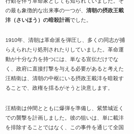
行動を伴う革命家としても知られていました。そ
の最も象徴的な出来事の一つが、
清朝の摂政王載
沣（さいほう）の暗殺計画
でした。
1910年、清朝は革命派を弾圧し、多くの同志が捕
らえられたり処刑されたりしていました。革命運
動が十分な力を持つには、単なる宣伝だけでな
く、政府に直接打撃を与える必要があると考えた
汪精衛は、清朝の中枢にいる摂政王載沣を暗殺す
ることで、政権を揺るがそうと決意します。
汪精衛は仲間とともに爆弾を準備し、紫禁城近く
での襲撃を計画しました。彼の狙いは、単に載沣
を排除することではなく、この事件を通じて全国