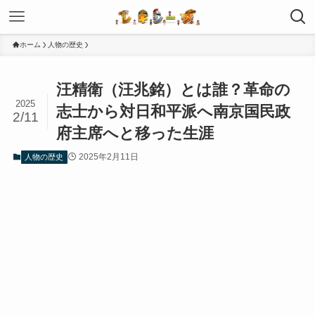
ホーム
人物の歴史
汪精衛（汪兆銘）とは誰？革命の
2025
志士から対日和平派へ南京国民政
2/11
府主席へと移った生涯
2025年2月11日
人物の歴史