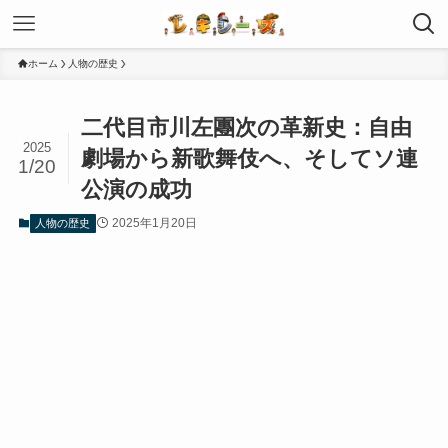
ホーム
人物の歴史
二代目市川左團次の革新史：自由
2025
劇場から新歌舞伎へ、そしてソ連
1/20
公演の成功
2025年1月20日
人物の歴史