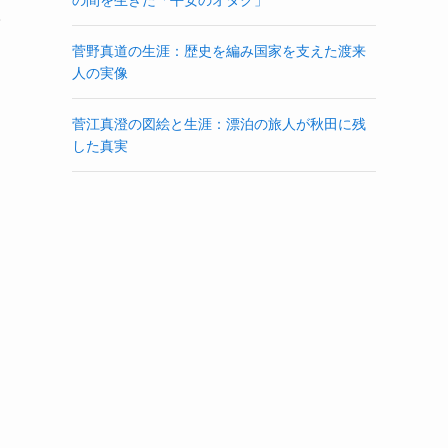
子
菅野真道の生涯：歴史を編み国家を支えた渡来
人の実像
菅江真澄の図絵と生涯：漂泊の旅人が秋田に残
した真実