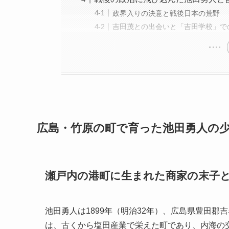
政界入りの決意と戦後日本の荒野
吉田茂との出会いと「吉田学校」で
広島・竹原の町で育った池田勇人の
瀬戸内の港町に生まれた商家の末子
池田勇人は1899年（明治32年）、広島県豊田
は、古くから塩田産業で栄えた町であり、内海の