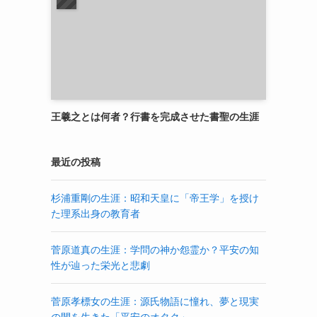
王羲之とは何者？行書を完成させた書聖の生涯
最近の投稿
杉浦重剛の生涯：昭和天皇に「帝王学」を授け
た理系出身の教育者
菅原道真の生涯：学問の神か怨霊か？平安の知
性が辿った栄光と悲劇
菅原孝標女の生涯：源氏物語に憧れ、夢と現実
の間を生きた「平安のオタク」