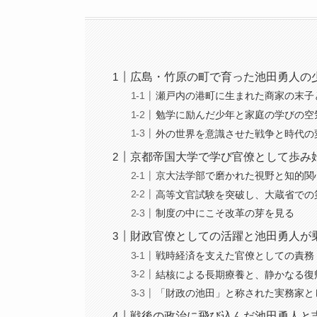
広島・竹原の町で育った池田勇人の
瀬戸内の港町に生まれた商家の末子
勉学に励んだ少年と家庭の学びの空
外の世界を意識させた戦争と時代の
京都帝国大学で学び官僚として歩み
京大法学部で磨かれた視野と知的関
高等文官試験を突破し、大蔵省での
制度の中にこそ改革の芽を見る
財政官僚としての活躍と池田勇人が
戦時経済を支えた官僚としての責務
結核による長期療養と、静かなる復
「財政の池田」と称された実務家と
戦後の政治に飛び込んだ池田勇人と