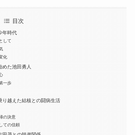
目次
少年時代
として
気
変化
始めた池田勇人
心
第一歩
乗り越えた結核との闘病生活
帰の決意
しての信頼
吉田茂との師弟関係