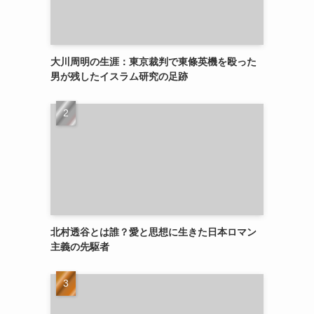
大川周明の生涯：東京裁判で東條英機を殴った
男が残したイスラム研究の足跡
北村透谷とは誰？愛と思想に生きた日本ロマン
主義の先駆者