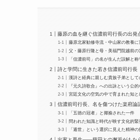
藤原の血を継ぐ信濃前司行長の出発
藤原北家勧修寺流・中山家の教養に
父・藤原行隆と母・美福門院越前の
「信濃前司」の名が生んだ誤解と称
詩と学問に生きた若き信濃前司行長
漢詩と経典に親しむ貴族子弟として
『元久詩歌合』への出詠という公的
宮廷文化の空気の中で育まれた知と
信濃前司行長、名を傷つけた楽府論
「五徳の冠者」と揶揄された一件
問われた知識と時代が映す文化的緊
「遁世」という選択に見えた精神の
出家と再生——慈円との邂逅がもた