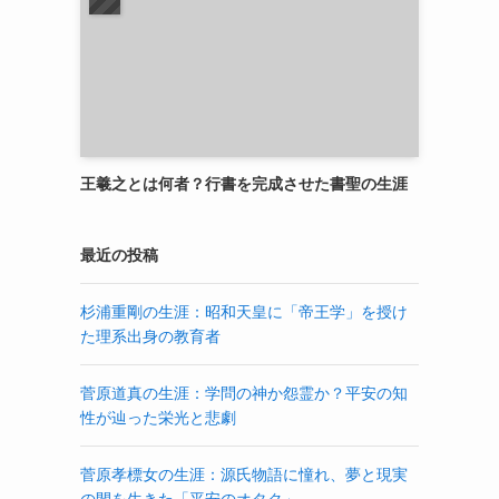
王羲之とは何者？行書を完成させた書聖の生涯
最近の投稿
杉浦重剛の生涯：昭和天皇に「帝王学」を授け
た理系出身の教育者
菅原道真の生涯：学問の神か怨霊か？平安の知
性が辿った栄光と悲劇
菅原孝標女の生涯：源氏物語に憧れ、夢と現実
の間を生きた「平安のオタク」