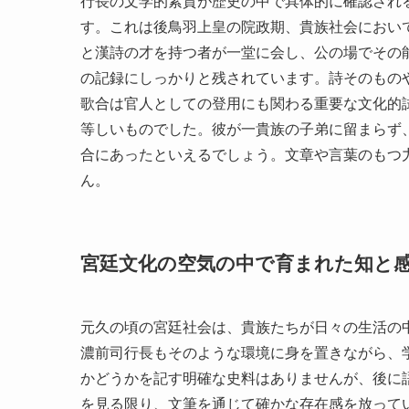
行長の文学的素質が歴史の中で具体的に確認される
す。これは後鳥羽上皇の院政期、貴族社会におい
と漢詩の才を持つ者が一堂に会し、公の場でその
の記録にしっかりと残されています。詩そのもの
歌合は官人としての登用にも関わる重要な文化的
等しいものでした。彼が一貴族の子弟に留まらず
合にあったといえるでしょう。文章や言葉のもつ
ん。
宮廷文化の空気の中で育まれた知と
元久の頃の宮廷社会は、貴族たちが日々の生活の
濃前司行長もそのような環境に身を置きながら、
かどうかを記す明確な史料はありませんが、後に
を見る限り、文筆を通じて確かな存在感を放って