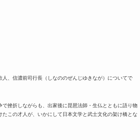
歌人、信濃前司行長（しなののぜんじゆきなが）についてで
争で挫折しながらも、出家後に琵琶法師・生仏とともに語り物
けたこの才人が、いかにして日本文学と武士文化の架け橋とな
。