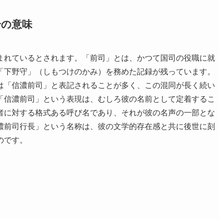
号の意味
まれているとされます。「前司」とは、かつて国司の役職に就
「下野守」（しもつけのかみ）を務めた記録が残っています。
は「信濃前司」と表記されることが多く、この混同が長く続い
「信濃前司」という表現は、むしろ彼の名前として定着するこ
者に対する格式ある呼び名であり、それが彼の名声の一部とな
濃前司行長」という名称は、彼の文学的存在感と共に後世に刻
のです。