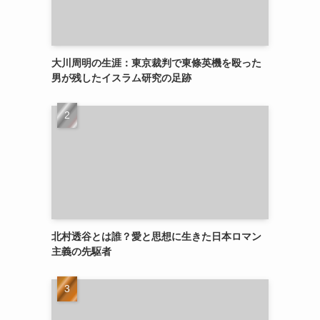
大川周明の生涯：東京裁判で東條英機を殴った
男が残したイスラム研究の足跡
北村透谷とは誰？愛と思想に生きた日本ロマン
主義の先駆者