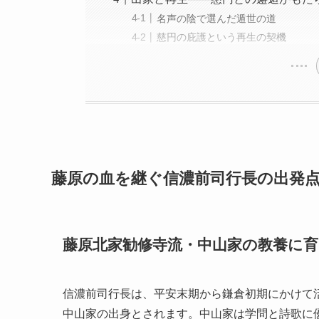
名声の陰で選んだ遁世の道
慈円の庇護という再生の契機
藤原の血を継ぐ信濃前司行長の出発
藤原北家勧修寺流・中山家の教養に
信濃前司行長は、平安末期から鎌倉初期にかけて
中山家の出身とされます。中山家は学問と詩歌に