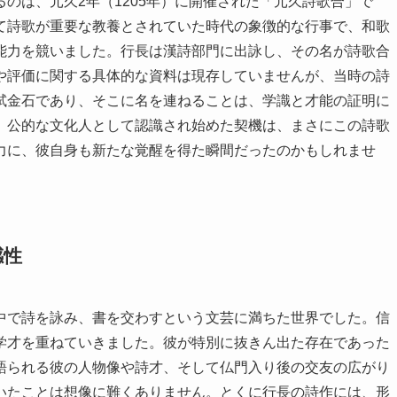
のは、元久2年（1205年）に開催された「元久詩歌合」で
て詩歌が重要な教養とされていた時代の象徴的な行事で、和歌
能力を競いました。行長は漢詩部門に出詠し、その名が詩歌合
や評価に関する具体的な資料は現存していませんが、当時の詩
試金石であり、そこに名を連ねることは、学識と才能の証明に
、公的な文化人として認識され始めた契機は、まさにこの詩歌
力に、彼自身も新たな覚醒を得た瞬間だったのかもしれませ
感性
中で詩を詠み、書を交わすという文芸に満ちた世界でした。信
学才を重ねていきました。彼が特別に抜きん出た存在であった
語られる彼の人物像や詩才、そして仏門入り後の交友の広がり
いたことは想像に難くありません。とくに行長の詩作には、形