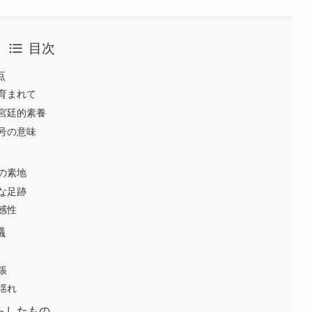
目次
点
育まれて
宮廷的素養
号の意味
の素地
な足跡
感性
議
張
揺れ
らしたもの