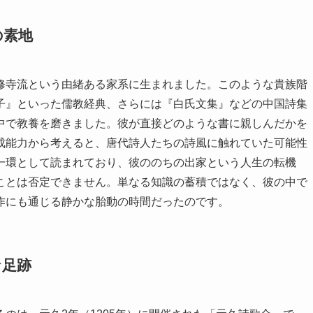
の素地
修寺流という由緒ある家系に生まれました。このような貴族階
子』といった儒教経典、さらには『白氏文集』などの中国詩集
中で教養を磨きました。彼が直接どのような書に親しんだかを
成能力から考えると、唐代詩人たちの詩風に触れていた可能性
一環として読まれており、彼ののちの出家という人生の転機
ことは否定できません。単なる知識の蓄積ではなく、彼の中で
作にも通じる静かな胎動の時間だったのです。
な足跡