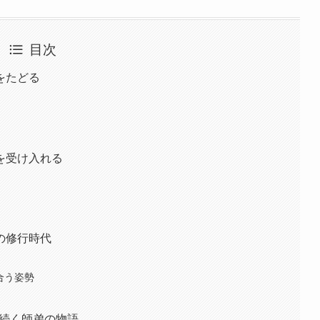
目次
をたどる
を受け入れる
の修行時代
合う姿勢
へ続く師弟の物語