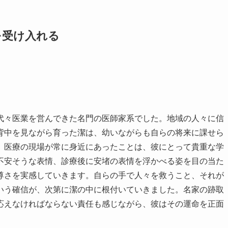
を受け入れる
代々医業を営んできた名門の医師家系でした。地域の人々に信
背中を見ながら育った潔は、幼いながらも自らの将来に課せら
、医療の現場が常に身近にあったことは、彼にとって貴重な学
不安そうな表情、診療後に安堵の表情を浮かべる姿を目の当た
尊さを実感していきます。自らの手で人々を救うこと、それが
いう確信が、次第に潔の中に根付いていきました。名家の跡取
応えなければならない責任も感じながら、彼はその運命を正面