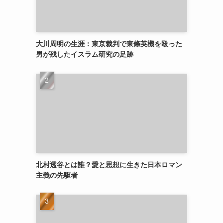
大川周明の生涯：東京裁判で東條英機を殴った
男が残したイスラム研究の足跡
北村透谷とは誰？愛と思想に生きた日本ロマン
主義の先駆者