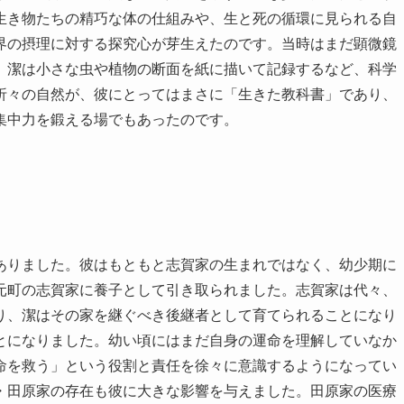
生き物たちの精巧な体の仕組みや、生と死の循環に見られる自
界の摂理に対する探究心が芽生えたのです。当時はまだ顕微鏡
、潔は小さな虫や植物の断面を紙に描いて記録するなど、科学
折々の自然が、彼にとってはまさに「生きた教科書」であり、
集中力を鍛える場でもあったのです。
ありました。彼はもともと志賀家の生まれではなく、幼少期に
元町の志賀家に養子として引き取られました。志賀家は代々、
り、潔はその家を継ぐべき後継者として育てられることになり
とになりました。幼い頃にはまだ自身の運命を理解していなか
命を救う」という役割と責任を徐々に意識するようになってい
・田原家の存在も彼に大きな影響を与えました。田原家の医療