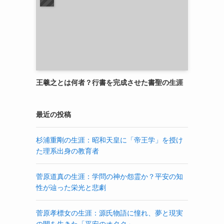
王羲之とは何者？行書を完成させた書聖の生涯
最近の投稿
杉浦重剛の生涯：昭和天皇に「帝王学」を授け
た理系出身の教育者
菅原道真の生涯：学問の神か怨霊か？平安の知
性が辿った栄光と悲劇
菅原孝標女の生涯：源氏物語に憧れ、夢と現実
の間を生きた「平安のオタク」