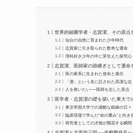
世界的細菌学者・志賀潔、その原点
仙台の自然に育まれた少年時代
志賀家に引き取られた数奇な運命
理科好き少年の中に芽生えた探究心
志賀潔、医師家の跡継ぎとして運命
医の家系に生まれた使命と責任
「潔」という名に託された高潔な志
人を救いたい──医師を志した原点
医学者・志賀潔の礎を築いた東大で
東京帝国大学での過酷な鍛錬の日々
臨床現場で学んだ“命の重み”と向き
研究者としての才能が開花する瞬間
志賀潔と北里柴三郎──赤痢菌発見