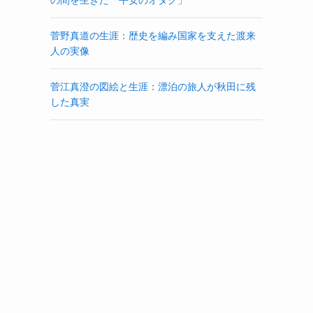
菅野真道の生涯：歴史を編み国家を支えた渡来
人の実像
菅江真澄の図絵と生涯：漂泊の旅人が秋田に残
した真実