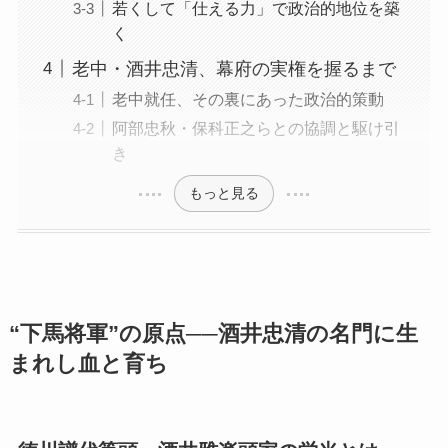
若くして「仕える力」で政治的地位を築
く
老中・酒井忠清、幕府の実権を握るまで
老中就任、その裏にあった政治的策動
阿部忠秋・保科正之らとの協調と駆け引
き
もっと見る
“下馬将軍”の原点──酒井忠清の名門に生
まれし血と育ち