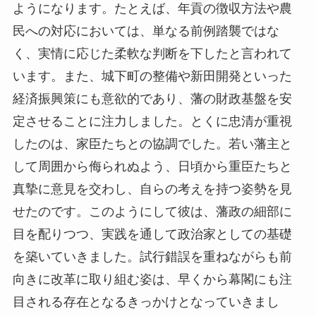
ようになります。たとえば、年貢の徴収方法や農
民への対応においては、単なる前例踏襲ではな
く、実情に応じた柔軟な判断を下したと言われて
います。また、城下町の整備や新田開発といった
経済振興策にも意欲的であり、藩の財政基盤を安
定させることに注力しました。とくに忠清が重視
したのは、家臣たちとの協調でした。若い藩主と
して周囲から侮られぬよう、日頃から重臣たちと
真摯に意見を交わし、自らの考えを持つ姿勢を見
せたのです。このようにして彼は、藩政の細部に
目を配りつつ、実践を通して政治家としての基礎
を築いていきました。試行錯誤を重ねながらも前
向きに改革に取り組む姿は、早くから幕閣にも注
目される存在となるきっかけとなっていきまし