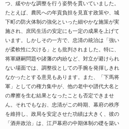
つ、緩やかな調整を行う姿勢を貫いていました。
たとえば、農民への年貢負担を見直す政策や、城
下町の防火体制の強化といった細やかな施策が実
施され、庶民生活の安定にも一定の成果を上げて
います。しかしその一方で、忠清の統治は「強い
が柔軟性に欠ける」とも批判されました。特に、
将軍継嗣問題や諸藩の内紛など、対立が避けられ
ない場面では、調整役としての手腕を発揮しきれ
なかったとする意見もあります。また、「下馬将
軍」としての権力集中が、他の老中や譜代大名と
の摩擦を生む結果となったことも否定できませ
ん。それでもなお、忠清がこの時期、幕府の秩序
を維持し、政局を安定させた功績は大きく、彼の
「酒井政治」は、江戸幕府の中期体制の礎を築い