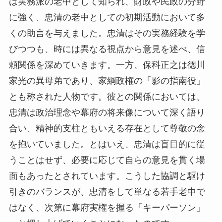
は実務派の老中として知られ、財政や民政の分野
に強く、忠清の老中としての初期活動において多
くの助言を与えました。忠清はその実務経験を学
びつつも、時には異なる視点から意見を述べ、信
頼関係を深めていきます。一方、保科正之は徳川
家光の異母弟であり、家綱政権の「影の指南役」
とも称された人物です。彼との関係においては、
忠清は政治理念や幕府の将来像について深く語り
合い、精神的支柱ともいえる存在として尊敬の念
を抱いていました。とはいえ、忠清は盲目的に従
うことはせず、必要に応じて自らの意見を貫く場
面もあったとされています。こうした協調と駆け
引きのバランスが、忠清をして単なる若手老中で
はなく、次第に幕府実権を握る「キーパーソン」