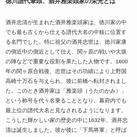
徳川譜代筆頭、酒井雅楽頭家の栄光とは
酒井忠清が生まれた酒井雅楽頭家は、徳川家の中
でも最も古くから仕える譜代大名の中核に位置す
る名門でした。特に祖父の酒井忠世は、徳川家康
の側近中の側近として仕え、関ヶ原の戦いや大坂
の陣などで重要な役割を果たした人物です。1600
年の関ヶ原合戦後、忠世はその功績により上野国
高崎十万石を与えられ、後に前橋へ転封されまし
た。このとき酒井家は「雅楽頭（うたのかみ）」
という称号を代々名乗ることとなり、幕府内でも
最上位の譜代大名と見なされるようになります。
こうした輝かしい家の歴史の中に1632年、酒井忠
清は誕生しました。彼が後に「下馬将軍」と呼ば