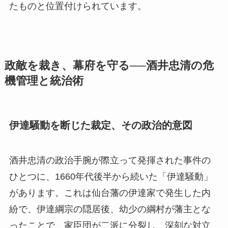
たものと位置付けられています。
政敵を裁き、幕府を守る──酒井忠清の危
機管理と統治術
伊達騒動を断じた裁定、その政治的意図
酒井忠清の政治手腕が際立って発揮された事件の
ひとつに、1660年代後半から続いた「伊達騒動」
があります。これは仙台藩の伊達家で発生した内
紛で、伊達綱宗の隠居後、幼少の綱村が藩主とな
ったことで、家臣団が二派に分裂し、深刻な対立