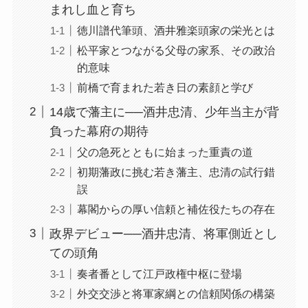
まれし血と育ち
徳川譜代筆頭、酒井雅楽頭家の栄光とは
松平家とつながる父母の家系、その政治
的意味
前橋で育まれた若き日の素顔と学び
14歳で藩主に──酒井忠清、少年当主が背
負った幕府の期待
父の急死とともに始まった重責の道
初期藩政に挑む若き藩主、忠清の試行錯
誤
幕閣からの厚い信頼と補佐役たちの存在
政界デビュー──酒井忠清、将軍側近とし
ての頭角
奏者番として江戸政権中枢に登場
外交交渉と将軍家綱との信頼関係の構築