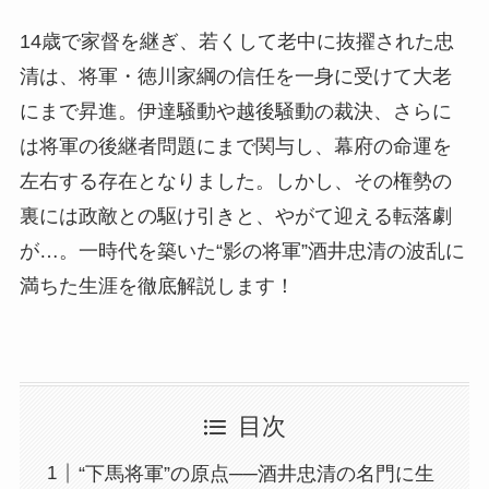
14歳で家督を継ぎ、若くして老中に抜擢された忠
清は、将軍・徳川家綱の信任を一身に受けて大老
にまで昇進。伊達騒動や越後騒動の裁決、さらに
は将軍の後継者問題にまで関与し、幕府の命運を
左右する存在となりました。しかし、その権勢の
裏には政敵との駆け引きと、やがて迎える転落劇
が…。一時代を築いた“影の将軍”酒井忠清の波乱に
満ちた生涯を徹底解説します！
目次
“下馬将軍”の原点──酒井忠清の名門に生