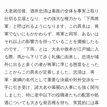
大老就任後、酒井忠清は幕政の全体を事実上取り
仕切る立場となり、その強大な権力から「下馬将
軍」と呼ばれるようになります。この異名は、将
軍でないにもかかわらず、将軍と同等、あるいは
それ以上の影響力を持っていることを揶揄したも
のです。「下馬」とは、大名や旗本が江戸城に入
る際、馬から下りて歩く礼儀に由来し、忠清が城
外に出ると多くの者が将軍に準じる態度をとった
ことからこの異名が定着しました。忠清は、将
軍・家綱の名代として重要な決裁や対外交渉を一
手に引き受け、諸大名や幕閣の人事にも強く関与
しました。特に老中以下の役職者たちの配置や処
遇についても大きな発言権を持ち、実質的には幕