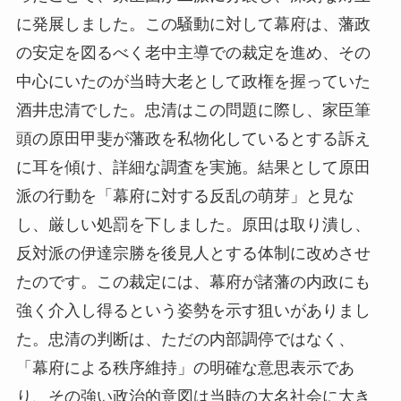
に発展しました。この騒動に対して幕府は、藩政
の安定を図るべく老中主導での裁定を進め、その
中心にいたのが当時大老として政権を握っていた
酒井忠清でした。忠清はこの問題に際し、家臣筆
頭の原田甲斐が藩政を私物化しているとする訴え
に耳を傾け、詳細な調査を実施。結果として原田
派の行動を「幕府に対する反乱の萌芽」と見な
し、厳しい処罰を下しました。原田は取り潰し、
反対派の伊達宗勝を後見人とする体制に改めさせ
たのです。この裁定には、幕府が諸藩の内政にも
強く介入し得るという姿勢を示す狙いがありまし
た。忠清の判断は、ただの内部調停ではなく、
「幕府による秩序維持」の明確な意思表示であ
り、その強い政治的意図は当時の大名社会に大き