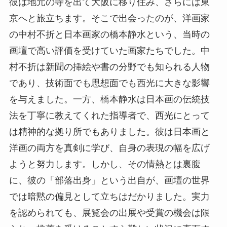
彼は地元の寺を出て大阪に移り住み、さらには東
京へと旅立ちます。そこで出会ったのが、洋画家
の中村不折と日本画家の橋本静水という、当時の
画壇で高い評価を受けていた画家たちでした。中
村不折は新聞の挿絵や書の分野でも知られる人物
であり、技術面でも思想面でも西光に大きな影響
を与えました。一方、橋本静水は日本画の伝統技
法を丁寧に教えてくれた指導者で、西光にとって
は精神的な拠り所でもありました。彼は日本画と
洋画の両方を真剣に学び、自身の表現の幅を広げ
ようと努力します。しかし、その情熱とは裏腹
に、彼の「部落出身」という出自が、画壇の世界
では暗黙の偏見として立ちはだかりました。実力
を認められても、展覧会の出展や受賞の機会は限