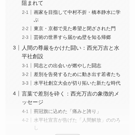
阻まれて
画家を目指して中村不折・橋本静水に学
ぶ
東京・京都で見た希望と閉ざされた門
芸術の世界すら届かぬ壁を知る帰郷
人間の尊厳をかけた闘い：西光万吉と水
平社創設
同志との出会いが燃やした闘志
差別を告発するために動き出す若者たち
水平社創立大会が切り拓いた新たな時代
言葉で差別を砕く：西光万吉の象徴的メ
ッセージ
荊冠旗に込めた「痛みと誇り」
水平社宣言が告げた「人間解放」ののろ
し