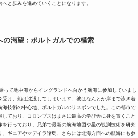
台へと歩みを進めていくことになります。
への渇望：ポルトガルでの模索
に乗って地中海からイングランドへ向かう航海に参加していまし
を受け、船は沈没してしまいます。彼はなんとか岸まで泳ぎ着
航海技術の中心地、ポルトガルのリスボンでした。この都市で
展しており、コロンブスはまさに最高の学び舎に身を置くこと
作を行っており、兄弟で最新の航海地図や星の観測技術を研究
り、ギニアやマデイラ諸島、さらには北海方面への航海にも参