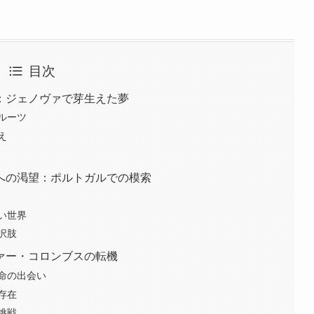
目次
：ジェノヴァで芽生えた夢
ルーツ
え
への渇望：ポルトガルでの模索
い世界
択肢
ァー・コロンブスの転機
命の出会い
存在
挑戦