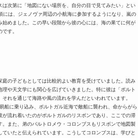
スは次第に「地図にない場所を、自分の目で見てみたい」とい
た頃には、ジェノヴァ周辺の小航海に参加するようになり、嵐の
み始めました。この早い段階から彼の心には、海の果てに何が
のです。
家庭の子どもとしては比較的よい教育を受けていました。読み
地理や天文学にも関心を広げていきました。特に彼は「ポルト
、それを通じて海路や風の流れを学んだといわれています。
の貿易船に乗り込み、ポルトガル近海で敵船に襲われ、命からがら
彼が流れ着いたのがポルトガルのリスボンであり、ここでの滞
す。また、弟のバルトロメウ・コロンブスもリスボンで地図製
していたと伝えられています。こうしてコロンブスは、学びと