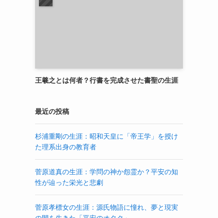
王羲之とは何者？行書を完成させた書聖の生涯
最近の投稿
杉浦重剛の生涯：昭和天皇に「帝王学」を授け
た理系出身の教育者
菅原道真の生涯：学問の神か怨霊か？平安の知
性が辿った栄光と悲劇
菅原孝標女の生涯：源氏物語に憧れ、夢と現実
の間を生きた「平安のオタク」