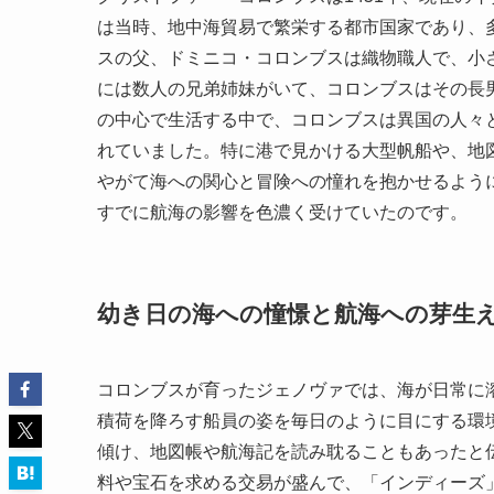
は当時、地中海貿易で繁栄する都市国家であり、
スの父、ドミニコ・コロンブスは織物職人で、小
には数人の兄弟姉妹がいて、コロンブスはその長
の中心で生活する中で、コロンブスは異国の人々
れていました。特に港で見かける大型帆船や、地
やがて海への関心と冒険への憧れを抱かせるよう
すでに航海の影響を色濃く受けていたのです。
幼き日の海への憧憬と航海への芽生
コロンブスが育ったジェノヴァでは、海が日常に
積荷を降ろす船員の姿を毎日のように目にする環
傾け、地図帳や航海記を読み耽ることもあったと
料や宝石を求める交易が盛んで、「インディーズ