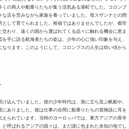
多くの商人や船乗りたちが集う活気ある港町でした。コロンブ
さな店を営みながら家族を養っていました。母スザンナとの間
男として育てられました。裕福ではありませんでしたが、都市
と交わり、遠くの国から運ばれてくる品々に触れる機会に恵ま
図を手に語る航海者たちの姿は、少年の心に強い印象を与え、
になります。このようにして、コロンブスの人生は幼い頃から
え
溶け込んでいました。彼の少年時代は、港に立ち並ぶ帆船や、
境にありました。彼は仕事の合間に船乗りたちの冒険談に耳を
伝えられています。当時のヨーロッパでは、東方アジアの香辛
」と呼ばれるアジアの国々は、まだ謎に包まれた未知の地でし