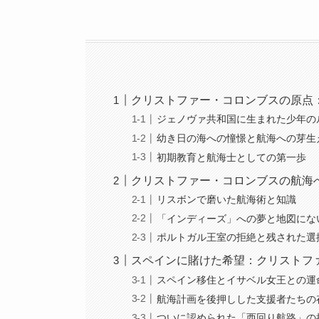
クリストファー・コロンブスの原点
ジェノヴァ共和国に生まれた少年の
幼き日の海への憧憬と航海への芽生
初期教育と航海士としての第一歩
クリストファー・コロンブスの航海
リスボンで磨いた航海術と知識
「インディーズ」への夢と地図にな
ポルトガル王室の拒絶と残された選
スペインに賭けた希望：クリストフ
スペイン移住とイサベル女王との運
航海計画を後押しした支援者たちの
ついに認められた「西回り航路」の