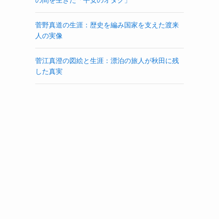
菅野真道の生涯：歴史を編み国家を支えた渡来
人の実像
菅江真澄の図絵と生涯：漂泊の旅人が秋田に残
した真実