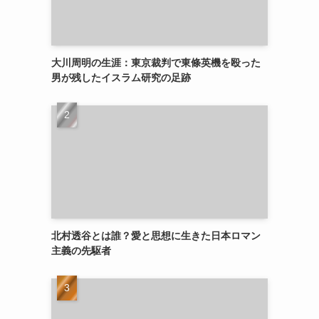
大川周明の生涯：東京裁判で東條英機を殴った
男が残したイスラム研究の足跡
北村透谷とは誰？愛と思想に生きた日本ロマン
主義の先駆者