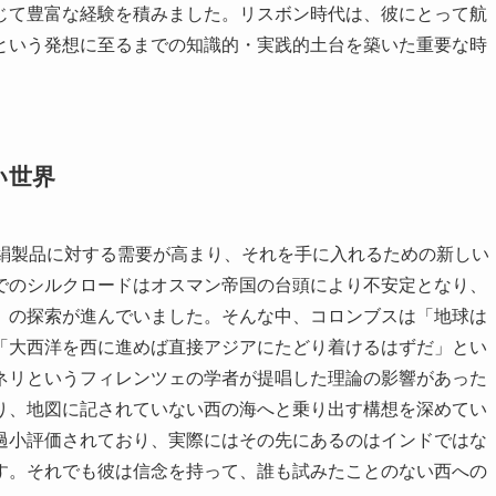
じて豊富な経験を積みました。リスボン時代は、彼にとって航
という発想に至るまでの知識的・実践的土台を築いた重要な時
い世界
や絹製品に対する需要が高まり、それを手に入れるための新しい
でのシルクロードはオスマン帝国の台頭により不安定となり、
」の探索が進んでいました。そんな中、コロンブスは「地球は
「大西洋を西に進めば直接アジアにたどり着けるはずだ」とい
ネリというフィレンツェの学者が提唱した理論の影響があった
り、地図に記されていない西の海へと乗り出す構想を深めてい
過小評価されており、実際にはその先にあるのはインドではな
す。それでも彼は信念を持って、誰も試みたことのない西への