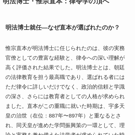
明法博士・惟宗直本：律令学の頂へ
明法博士就任—なぜ直本が選ばれたのか？
惟宗直本が明法博士に任じられたのは、彼の実務
官僚としての豊富な経験と、律令への深い理解が
高く評価された結果でした。明法博士とは、朝廷
の法律教育を担う最高職であり、選ばれる者には
ただ律令に詳しいだけでなく、政治的信頼と学識
の深さ、さらには教育者としての人格が求められ
ました。直本がこの重職に就いた時期は、宇多天
皇の治世（在位：887年〜897年）と重なるとさ
れ、同天皇が進めた学問振興策の一環として、理