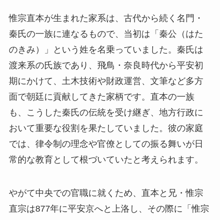
惟宗直本が生まれた家系は、古代から続く名門・
秦氏の一族に連なるもので、当初は「秦公（はた
のきみ）」という姓を名乗っていました。秦氏は
渡来系の氏族であり、飛鳥・奈良時代から平安初
期にかけて、土木技術や財政運営、文筆など多方
面で朝廷に貢献してきた家柄です。直本の一族
も、こうした秦氏の伝統を受け継ぎ、地方行政に
おいて重要な役割を果たしていました。彼の家庭
では、律令制の理念や官僚としての振る舞いが日
常的な教育として根づいていたと考えられます。
やがて中央での官職に就くため、直本と兄・惟宗
直宗は877年に平安京へと上洛し、その際に「惟宗