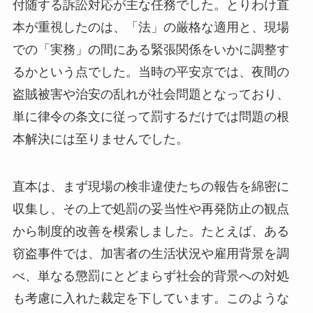
付随する訴訟対応が主な任務でした。とりわけ直
本が重視したのは、「法」の厳格な適用と、現場
での「実務」の間にある緊張関係をいかに調整す
るかという点でした。当時の平安京では、夜間の
盗賊被害や治安の乱れが社会問題となっており、
単に律令の条文に従って罰するだけでは問題の根
本解決には至りませんでした。
直本は、まず現場の検非違使たちの報告を綿密に
収集し、その上で処罰の妥当性や再発防止の観点
から制度的改善を模索しました。たとえば、ある
窃盗事件では、加害者の生活状況や雇用背景を調
べ、単なる懲罰にとどまらず社会的背景への対処
も考慮に入れた裁定を下しています。このような