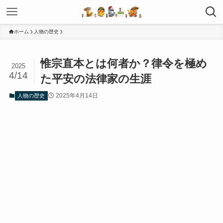
ホーム
人物の歴史
惟宗直本とは何者か？律令を極め
2025
4/14
た平安の法律家の生涯
2025年4月14日
人物の歴史