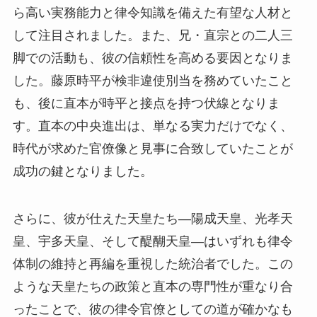
ら高い実務能力と律令知識を備えた有望な人材と
して注目されました。また、兄・直宗との二人三
脚での活動も、彼の信頼性を高める要因となりま
した。藤原時平が検非違使別当を務めていたこと
も、後に直本が時平と接点を持つ伏線となりま
す。直本の中央進出は、単なる実力だけでなく、
時代が求めた官僚像と見事に合致していたことが
成功の鍵となりました。
さらに、彼が仕えた天皇たち—陽成天皇、光孝天
皇、宇多天皇、そして醍醐天皇—はいずれも律令
体制の維持と再編を重視した統治者でした。この
ような天皇たちの政策と直本の専門性が重なり合
ったことで、彼の律令官僚としての道が確かなも