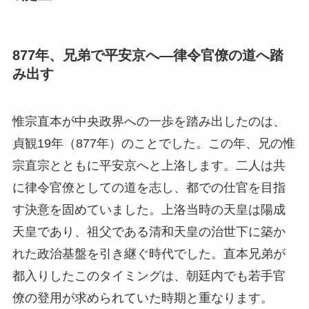
877年、兄弟で平安京へ—律令官僚の道へ踏
み出す
惟宗直本が中央政界への一歩を踏み出したのは、
貞観19年（877年）のことでした。この年、兄の惟
宗直宗とともに平安京へと上洛します。二人は共
に律令官僚としての道を志し、都での仕官を目指
す決意を固めていました。上洛当時の天皇は陽成
天皇であり、祖父である清和天皇の治世下に築か
れた政治基盤を引き継ぐ時代でした。直本兄弟が
都入りしたこのタイミングは、朝廷内でも若手官
僚の登用が求められていた時期と重なります。