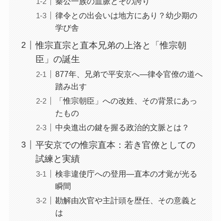
秦公一族の血脈とその誇り
律令との出会いは地方にあり？幼少期の
学び舎
惟宗直宗と直本兄弟の上洛と「惟宗朝
臣」の誕生
877年、兄弟で平安京へ—律令官僚の道へ
踏み出す
「惟宗朝臣」への改姓、その背景にあっ
たもの
中央進出の鍵を握る政治的文脈とは？
平安京での惟宗直本：若き官僚としての
試練と実績
検非違使庁への登用—直本の才覚が光る
瞬間
勘解由次官や主計頭を歴任、その意義と
は