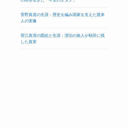
菅野真道の生涯：歴史を編み国家を支えた渡来
人の実像
菅江真澄の図絵と生涯：漂泊の旅人が秋田に残
した真実