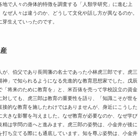
各地で人々の身体的特徴を調査する「人類学研究」に進む上
。なぜ人々は違うのか、どうして文化や話し方が異なるのか。
に芽生えていったのです。
遺産
人が、伯父であり長岡藩の名士であった小林虎三郎です。虎三
精神」で知られるようになる先進的な教育思想家でした。戊辰
で「将来のために教育を」と、米百俵を売って学校設立の資金
に対しても、虎三郎は教育の重要性を語り、「知識こそが世を
直接的な教育を施したわけではありませんが、身近にこうした
に大きな影響を与えました。なぜ教育が必要なのか、なぜ学び
良精は学問の道へと進みます。虎三郎の姿勢は、小金井が後に
を打ち立てる際にも通底しています。知を尊ぶ姿勢は、小金井