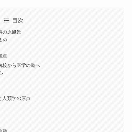
目次
精の原風景
もの
遺産
南校から医学の道へ
心
と人類学の原点
挑戦