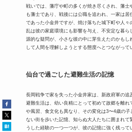
戦いでは、藩庁や町の多くが焼き尽くされ、藩士
も藩士であり、戦後には公職を追われ、一家は居
であった小金井ですが、焼け落ちた城下町や人々
乱は彼の家庭環境にも影響を与え、不安定な暮ら
源的な疑問が、小さな彼の中に芽生えたのかもし
して人間を理解しようとする態度へとつながって
仙台で過ごした避難生活の記憶
長岡戦争で家を失った小金井家は、新政府軍の追
避難生活は、幼い良精にとって初めて故郷を離れ
や風習、食文化も異なり、その変化は3〜4歳の
ない街を歩いた記憶、知らぬ大人たちに囲まれて
うした経験の一つ一つが、彼の記憶に強く残って