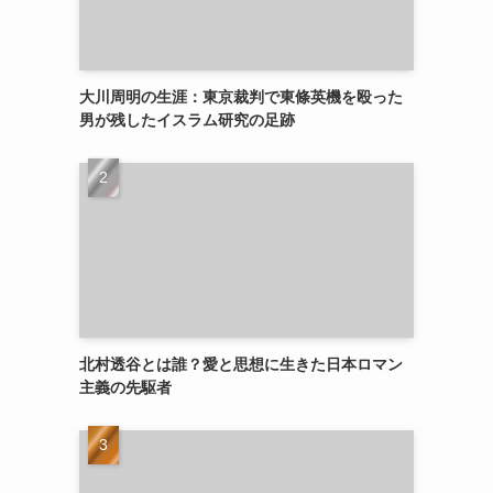
大川周明の生涯：東京裁判で東條英機を殴った
男が残したイスラム研究の足跡
北村透谷とは誰？愛と思想に生きた日本ロマン
主義の先駆者