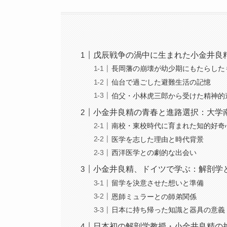
戊辰戦争の渦中に生まれた小金井良
長岡藩の崩壊が幼少期にもたらした
仙台で過ごした避難生活の記憶
伯父・小林虎三郎から受けた精神的
小金井良精の青春と進路選択：大学
南校・東校時代に育まれた知的好奇
医学を志した理由と時代背景
西洋医学との劇的な出会い
小金井良精、ドイツで学ぶ：解剖学
留学を決意させた想いと準備
恩師ミュラーとの師弟関係
日本に持ち帰った知識と器具の意義
日本初の解剖学教授・小金井良精の