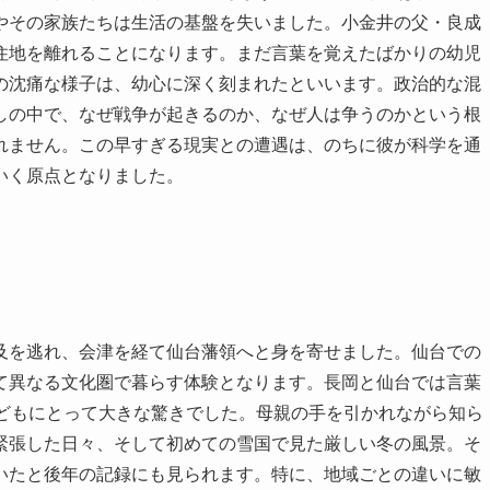
やその家族たちは生活の基盤を失いました。小金井の父・良成
住地を離れることになります。まだ言葉を覚えたばかりの幼児
の沈痛な様子は、幼心に深く刻まれたといいます。政治的な混
しの中で、なぜ戦争が起きるのか、なぜ人は争うのかという根
れません。この早すぎる現実との遭遇は、のちに彼が科学を通
いく原点となりました。
及を逃れ、会津を経て仙台藩領へと身を寄せました。仙台での
て異なる文化圏で暮らす体験となります。長岡と仙台では言葉
子どもにとって大きな驚きでした。母親の手を引かれながら知ら
緊張した日々、そして初めての雪国で見た厳しい冬の風景。そ
いたと後年の記録にも見られます。特に、地域ごとの違いに敏