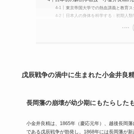
東京帝国大学での熱血講義と教育ス
日本人の身体を科学する：初期人類
戊辰戦争の渦中に生まれた小金井良
長岡藩の崩壊が幼少期にもたらした
小金井良精は、1865年（慶応元年）、越後長岡
である戊辰戦争が勃発し、1868年には長岡藩が