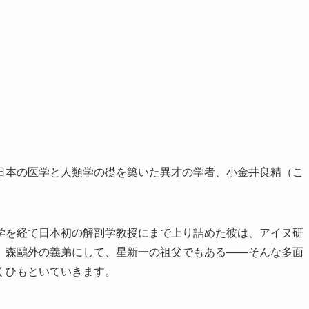
日本の医学と人類学の礎を築いた異才の学者、小金井良精（こ
学を経て日本初の解剖学教授にまで上り詰めた彼は、アイヌ研
。森鷗外の義弟にして、星新一の祖父でもある――そんな多面
くひもといていきます。