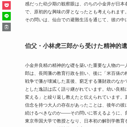
感だった幼少期の観察眼は、のちの小金井が日本
で、原初的な興味の芽となったとも考えられます
その問いは、仙台での避難生活を通じて、彼の中
伯父・小林虎三郎から受けた精神的
小金井良精の精神的な礎を築いた重要な人物の一
郎は、長岡藩の教育行政を担い、後に「米百俵の
戦争で藩が壊滅した直後、窮乏する藩財政のなか
とした逸話は広く語り継がれています。幼い良精
変える」と繰り返し教えたと伝えられています。
信念を持つ大人の存在があったことは、後年の彼
続けるべきなのか――その問いに答えるように、
東京帝国大学で教授となり、日本初の解剖学教育