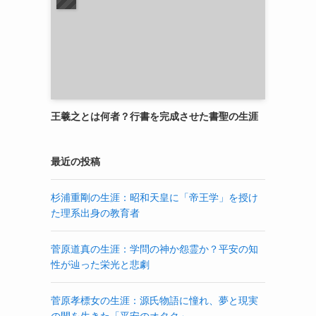
王羲之とは何者？行書を完成させた書聖の生涯
最近の投稿
杉浦重剛の生涯：昭和天皇に「帝王学」を授け
た理系出身の教育者
菅原道真の生涯：学問の神か怨霊か？平安の知
性が辿った栄光と悲劇
菅原孝標女の生涯：源氏物語に憧れ、夢と現実
の間を生きた「平安のオタク」