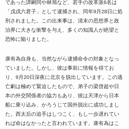
であった譚嗣同や林旭など、若手の改革派6名は
「戊戌六君子」として逮捕され、同年9月28日に処
刑されました。この出来事は、清末の思想界と政
治界に大きな衝撃を与え、多くの知識人が絶望と
恐怖に陥りました。
康有為自身も、当然ながら逮捕命令の対象となっ
ていました。しかし、彼は事前に情報を得てお
り、9月20日深夜に北京を脱出しています。この逃
亡劇は極めて緊迫したもので、弟子の梁啓超や日
本の外交関係者の協力もあり、彼は天津から日本
船に乗り込み、かろうじて国外脱出に成功しまし
た。西太后の追手はしつこく、もし一歩遅れてい
れば命はなかったと言われています。康有為はこ