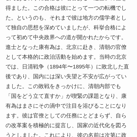
得ました。この合格は彼にとって一つの転機でし
た。というのも、それまで彼は地方の儒学者とし
て独自の思想を深めていましたが、科挙合格によ
って初めて中央政界への道が開かれたからです。
進士となった康有為は、北京に赴き、清朝の官僚
として本格的に政治活動を始めます。当時の北京
では、日清戦争（1894年〜1895年）に敗北した直
後であり、国内には深い失望と不安が広がってい
ました。この敗戦をきっかけに、清朝内部でも
「国をどう立て直すか」が喫緊の課題となり、康
有為はまさにその渦中で注目を浴びることになり
ます。彼は官僚としての任務にとどまらず、自ら
の改革案を積極的に提言し、国家の近代化を図ろ
うとしました。これにより、彼の名前は次第に政