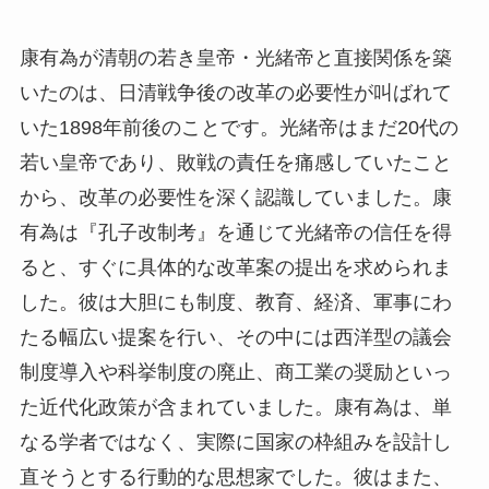
康有為が清朝の若き皇帝・光緒帝と直接関係を築
いたのは、日清戦争後の改革の必要性が叫ばれて
いた1898年前後のことです。光緒帝はまだ20代の
若い皇帝であり、敗戦の責任を痛感していたこと
から、改革の必要性を深く認識していました。康
有為は『孔子改制考』を通じて光緒帝の信任を得
ると、すぐに具体的な改革案の提出を求められま
した。彼は大胆にも制度、教育、経済、軍事にわ
たる幅広い提案を行い、その中には西洋型の議会
制度導入や科挙制度の廃止、商工業の奨励といっ
た近代化政策が含まれていました。康有為は、単
なる学者ではなく、実際に国家の枠組みを設計し
直そうとする行動的な思想家でした。彼はまた、