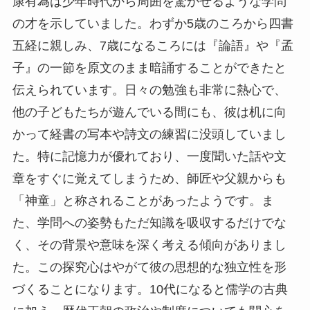
康有為は少年時代から周囲を驚かせるような学問
の才を示していました。わずか5歳のころから四書
五経に親しみ、7歳になるころには『論語』や『孟
子』の一節を原文のまま暗誦することができたと
伝えられています。日々の勉強も非常に熱心で、
他の子どもたちが遊んでいる間にも、彼は机に向
かって経書の写本や詩文の練習に没頭していまし
た。特に記憶力が優れており、一度聞いた話や文
章をすぐに覚えてしまうため、師匠や父親からも
「神童」と称されることがあったようです。ま
た、学問への姿勢もただ知識を吸収するだけでな
く、その背景や意味を深く考える傾向がありまし
た。この探究心はやがて彼の思想的な独立性を形
づくることになります。10代になると儒学の古典