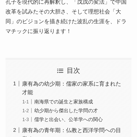
孔子を現代的に再解釈し、「戊戌の変法」で中国
改革を試みたその大胆さ、そして理想社会「大
同」のビジョンを描き続けた波乱の生涯を、ドラ
マチックに振り返ります！
目次
康有為の幼少期：儒家の家系に育まれた
才能
南海県での誕生と家族構成
幼少期から傑出した学問の才
儒学と出会い、公羊学への関心
康有為の青年期：仏教と西洋学問への目