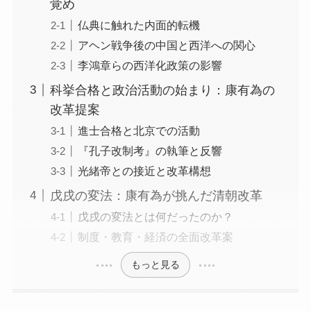
覚め
仏典に触れた内面的転機
アヘン戦争後の中国と西洋への関心
李鴻章らの西洋化政策の影響
科挙合格と政治活動の始まり：康有為の
改革提案
進士合格と北京での活動
『孔子改制考』の執筆と反響
光緒帝との接近と改革構想
戊戌の変法：康有為が挑んだ清朝改革
戊戌の変法とは何だったのか？
制度・教育・経済の全面改革案
もっと見る