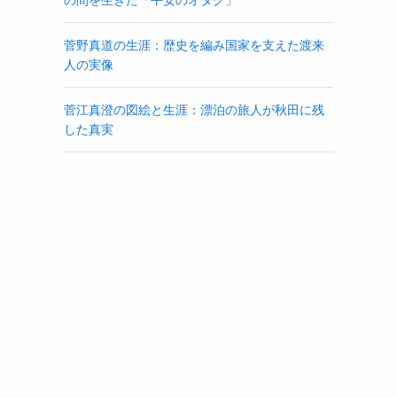
菅野真道の生涯：歴史を編み国家を支えた渡来
人の実像
菅江真澄の図絵と生涯：漂泊の旅人が秋田に残
した真実