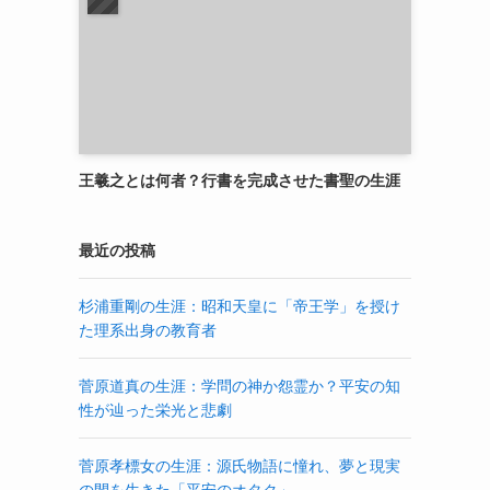
王羲之とは何者？行書を完成させた書聖の生涯
最近の投稿
杉浦重剛の生涯：昭和天皇に「帝王学」を授け
た理系出身の教育者
菅原道真の生涯：学問の神か怨霊か？平安の知
性が辿った栄光と悲劇
菅原孝標女の生涯：源氏物語に憧れ、夢と現実
の間を生きた「平安のオタク」