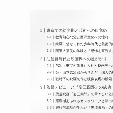
東京での幼少期と芸術への目覚め
教育熱心な父と西洋文化への憧れ
絵画に魅せられた少年時代と芸術的
関東大震災の体験と「恐怖を直視す
助監督時代と映画界への足がかり
PCL（東宝の前身）入社と映画界へ
師・山本嘉次郎から学んだ「職人の
戦時下の映画制作と映像表現の模索
監督デビューと『姿三四郎』の成功
柔道映画『姿三四郎』で華々しい監
躍動感あふれるカメラワークと演出
興行的成功が生んだ「黒澤映画」の