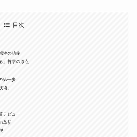
目次
感性の萌芽
る」哲学の原点
の第一歩
技術」
督デビュー
の革新
礎