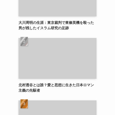
大川周明の生涯：東京裁判で東條英機を殴った
男が残したイスラム研究の足跡
北村透谷とは誰？愛と思想に生きた日本ロマン
主義の先駆者