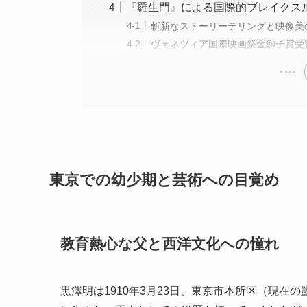
『羅生門』による国際的ブレイクス
斬新なストーリーテリングと映像美
ヴェネツィア国際映画祭金獅子賞受
東京での幼少期と芸術への目覚め
教育熱心な父と西洋文化への憧れ
黒澤明は1910年3月23日、東京市本所区（現