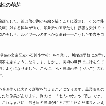
感性の萌芽
絵画でした。彼は幼少期から絵を描くことに没頭し、その才能
絵画に対する興味が強く、印象派の画家たちに影響を受けてい
図の美しさ、ルノワールの柔らかな筆致――こうした要素を自
校（現在の文京区立小石川小学校）を卒業し、川端画学校に進学し
画家を志すようになります。しかし、美術の世界で生計を立て
抱くようになりました。さらに、兄・黒澤丙午（へいご）の影
す。
の映画作りに大きく影響を与えることになります。黒澤映画の
した映像美があります。例えば、『七人の侍』や『乱』では、
。これはまさに、若き日の黒澤が絵画に打ち込んだ成果といえ