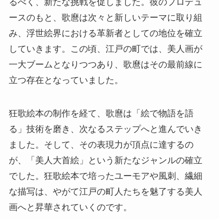
るべく、新たな挑戦を促しました。彼のプロデュ
ースのもと、歌麿は次々と新しいテーマに取り組
み、浮世絵界における革新者としての地位を確立
していきます。この頃、江戸の町では、美人画が
一大ブームとなりつつあり、歌麿はその最前線に
立つ存在となっていました。
狂歌絵本の制作を経て、歌麿は「絵で物語を語
る」技術を磨き、次なるステップへと進んでいき
ました。そして、その表現力が頂点に達するの
が、「美人大首絵」という新たなジャンルの確立
でした。狂歌絵本で培ったユーモアや風刺、繊細
な描写は、やがて江戸の町人たちを魅了する美人
画へと昇華されていくのです。