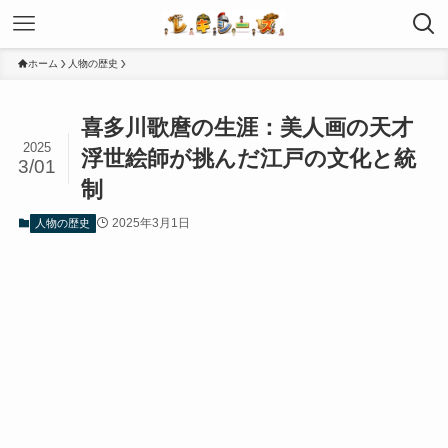
ホーム
人物の歴史
喜多川歌麿の生涯：美人画の天才
2025
浮世絵師が挑んだ江戸の文化と統
3/01
制
2025年3月1日
人物の歴史