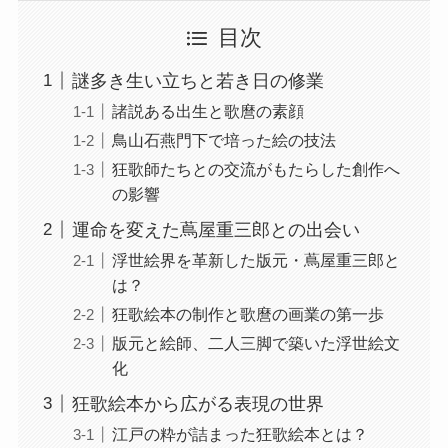
目次
謎多き生い立ちと若き日の修業
諸説ある出生と歌麿の素顔
鳥山石燕門下で培った絵の技法
狂歌師たちとの交流がもたらした創作へ
の影響
運命を変えた蔦屋重三郎との出会い
浮世絵界を革新した版元・蔦屋重三郎と
は？
狂歌絵本の制作と歌麿の画業の第一歩
版元と絵師、二人三脚で築いた浮世絵文
化
狂歌絵本から広がる表現の世界
江戸の粋が詰まった狂歌絵本とは？