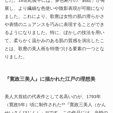
した。18世紀後半には、多色刷りの「錦絵」が発
展し、より繊細な色使いや陰影表現が可能になり
ました。これにより、歌麿は女性の肌の滑らかさ
や表情のニュアンスを巧みに表現することができ
るようになりました。特に、ぼかしの技法を用い
て、柔らかく温かみのある肌の質感を演出したこ
とは、歌麿の美人画を特徴づける要素の一つとな
りました。
『寛政三美人』に描かれた江戸の理想美
美人大首絵の代表作として名高いのが、1793年
（寛政5年）頃に制作された**『寛政三美人（かん
せいさんびじん）』**です。この作品には、当時の