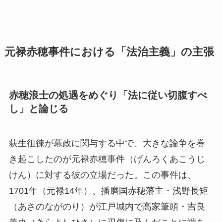
元禄赤穂事件における「法治主義」の主張
赤穂浪士の処遇をめぐり「法に従い切腹すべ
し」と論じる
荻生徂徠が幕政に関与する中で、大きな論争を巻
き起こしたのが元禄赤穂事件（げんろくあこうじ
けん）に対する彼の立場だった。この事件は、
1701年（元禄14年）、播磨国赤穂藩主・浅野長矩
（あさのながのり）が江戸城内で高家筆頭・吉良