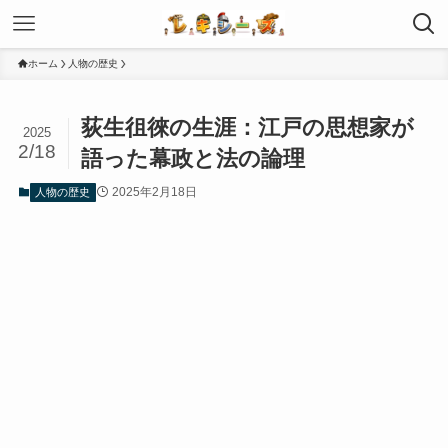
ホーム
人物の歴史
荻生徂徠の生涯：江戸の思想家が
2025
2/18
語った幕政と法の論理
2025年2月18日
人物の歴史