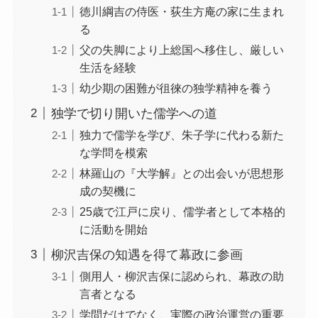
徳川綱吉の侍医・荻生方庵の家に生まれ
る
父の失脚により上総国へ移住し、厳しい
生活を経験
幼少期の困難が徂徠の独学精神を養う
独学で切り開いた儒学への道
独力で儒学を学び、朱子学に代わる新た
な学問を模索
林羅山の『大学解』との出会いが思想形
成の契機に
25歳で江戸に戻り、儒学者として本格的
に活動を開始
柳沢吉保の知遇を得て幕政に参画
側用人・柳沢吉保に認められ、幕政の助
言者となる
学問だけでなく、実際の政治運営の重要