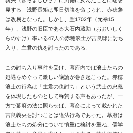
義央（きらよしひさ）に刃傷に及んだことに端を
発する。浅野長矩は即日切腹を命じられ、赤穂藩
は改易となった。しかし、翌1702年（元禄15
年）、浅野の旧臣である大石内蔵助（おおいしく
らのすけ）率いる47人の赤穂浪士が吉良邸に討ち
入り、主君の仇を討ったのである。
この討ち入り事件を受け、幕府内では浪士たちの
処遇をめぐって激しい議論が巻き起こった。赤穂
浪士の行為は「主君の仇討ち」という武士の忠義
を体現したものとして称賛する声もあったが、一
方で幕府の法に照らせば、幕命によって裁かれた
吉良義央を討つことは違法行為であった。幕府は
浪士たちの処分について慎重に検討を重ね、儒学