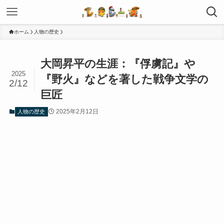
ホーム
人物の歴史
大岡昇平の生涯：『俘虜記』や
2025
『野火』などを著した戦争文学の
2/12
巨匠
2025年2月12日
人物の歴史