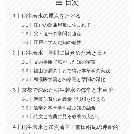
目次
稲生若水の原点をたどる
江戸の淀藩屋敷に生まれて
父・恒軒の学問と遺産
江戸に学んだ知の感性
稲生若水、学問に目覚めた若き日々
父の書庫で広がった知の宇宙
福山徳潤のもとで得た本草学の実践
和漢医学書との格闘と学問の深化
京都で深めた稲生若水の儒学と本草学
伊藤仁斎の古義堂で思想を鍛える
儒学と本草学を結ぶ知の融合
詩文と古典に見る教養の広がり
稲生若水と加賀藩主・前田綱紀の運命的