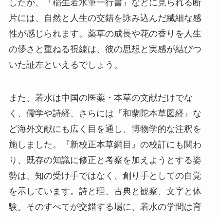
したが、『稲生若水筆一行書』などに見られる断
片には、自然と人生の交錯を詠み込んだ繊細な感
性が感じられます。薬草の成長や花の香りを人生
の儚さと重ねる視線は、彼の思想と実感が結びつ
いた証左といえるでしょう。
また、若水は中国の医薬・本草の文献だけでな
く、儒学や詩経、さらには『和蘭陀本草図経』な
ど海外文献にも広く目を通し、博物学的な注釈を
施しました。『新校正本草綱目』の校訂にも関わ
り、既存の知識に修正と考察を加えようとする姿
勢は、知の受け手ではなく、創り手としての自覚
を示しています。詩と理、古典と観察、文字と体
験。そのすべてが交錯する場に、若水の学問は育