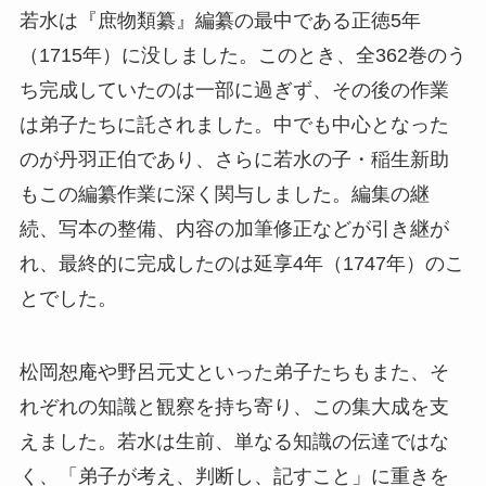
若水は『庶物類纂』編纂の最中である正徳5年
（1715年）に没しました。このとき、全362巻のう
ち完成していたのは一部に過ぎず、その後の作業
は弟子たちに託されました。中でも中心となった
のが丹羽正伯であり、さらに若水の子・稲生新助
もこの編纂作業に深く関与しました。編集の継
続、写本の整備、内容の加筆修正などが引き継が
れ、最終的に完成したのは延享4年（1747年）のこ
とでした。
松岡恕庵や野呂元丈といった弟子たちもまた、そ
れぞれの知識と観察を持ち寄り、この集大成を支
えました。若水は生前、単なる知識の伝達ではな
く、「弟子が考え、判断し、記すこと」に重きを