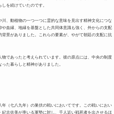
らしを続けていたのです。
や川、動植物の一つ一つに霊的な意味を見出す精神文化につな
仰や血縁、地縁を基盤とした共同体意識も強く、外からの支配
的背景がありました。これらの要素が、やがて朝廷の支配に抗
人物であったと考えられています。彼の原点には、中央の制度
なった暮らしと精神がありました。
八年（七八九年）の巣伏の戦いにおいてです。この戦いにおい
・紀古佐美が率いる軍勢に対し、千人近い戦死者を出させるほ