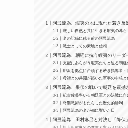
阿弖流為、蝦夷の地に現れた若き反
厳しい自然と共に生きる蝦夷の暮ら
名の記録に残る前の阿弖流為
戦士としての素地と信頼
阿弖流為、朝廷に抗う蝦夷のリーダ
支配にあらがう蝦夷たちと迫る朝廷
胆沢を拠点に台頭する若き指導者・
母禮との共闘が築いた軍事の中核と
阿弖流為、巣伏の戦いで朝廷を震撼
紀古佐美率いる朝廷軍との決戦に向
奇襲戦術がもたらした歴史的勝利
阿弖流為の名が都に響いた日
阿弖流為、田村麻呂と対決し「降伏
坂上田村麻呂の進軍と変わり始めた