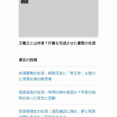
王羲之とは何者？行書を完成させた書聖の生涯
最近の投稿
杉浦重剛の生涯：昭和天皇に「帝王学」を授け
た理系出身の教育者
菅原道真の生涯：学問の神か怨霊か？平安の知
性が辿った栄光と悲劇
菅原孝標女の生涯：源氏物語に憧れ、夢と現実
の間を生きた「平安のオタク」