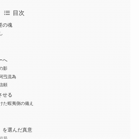
目次
逆の魂
し
ーへ
の影
阿弖流為
信頼
させる
けた蝦夷側の備え
」を選んだ真意
戦局