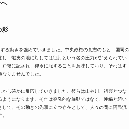
ーへ
の影
張する動きを強めていきました。中央政権の意志のもと、国司
化し、蝦夷の地に対しては征討という名の圧力が加えられてい
、戸籍に記され、律令に服することを意味しており、それはす
他なりませんでした。
しかし確かに反応していきました。彼らは山や川、祖霊とつな
るようになります。それは突発的な暴動ではなく、連綿と続い
そして、その動きの先頭に立つ存在として、人々の間に阿弖流
す。