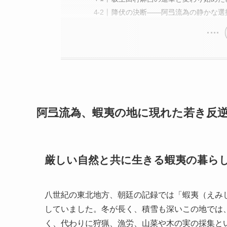
降伏の決断――阿弖流為の静かな選
阿弖流為、蝦夷の地に現れた若き反
厳しい自然と共に生きる蝦夷の暮ら
八世紀の東北地方、朝廷の記録では「蝦夷（えみ
していました。冬が長く、積雪も深いこの地では
く、代わりに狩猟、漁労、山菜や木の実の採集と