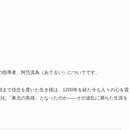
の指導者、阿弖流為（あてるい）についてです。
まで信念を貫いた生き様は、1200年を経た今も人々の心を震
刻む「東北の英雄」となったのか――その波乱に満ちた生涯を