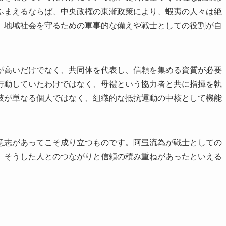
ふまえるならば、中央政権の東漸政策により、蝦夷の人々は絶
、地域社会を守るための軍事的な備えや戦士としての役割が自
。
が高いだけでなく、共同体を代表し、信頼を集める資質が必要
行動していたわけではなく、母禮という協力者と共に指揮を執
彼が単なる個人ではなく、組織的な抵抗運動の中核として機能
意志があってこそ成り立つものです。阿弖流為が戦士としての
、そうした人とのつながりと信頼の積み重ねがあったといえる