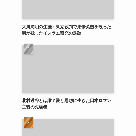
大川周明の生涯：東京裁判で東條英機を殴った
男が残したイスラム研究の足跡
北村透谷とは誰？愛と思想に生きた日本ロマン
主義の先駆者