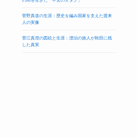
菅野真道の生涯：歴史を編み国家を支えた渡来
人の実像
菅江真澄の図絵と生涯：漂泊の旅人が秋田に残
した真実