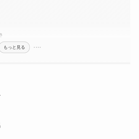
き
もっと見る
活
男