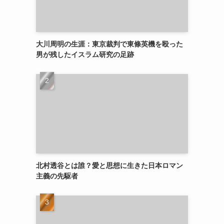
大川周明の生涯：東京裁判で東條英機を殴った
男が残したイスラム研究の足跡
北村透谷とは誰？愛と思想に生きた日本ロマン
主義の先駆者