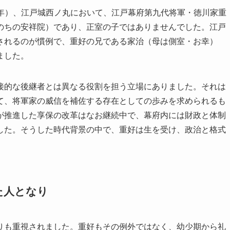
45年）、江戸城西ノ丸において、江戸幕府第九代将軍・徳川家重
のちの安祥院）であり、正室の子ではありませんでした。江戸
されるのが慣例で、重好の兄である家治（母は側室・お幸）
ました。
接的な後継者とは異なる役割を担う立場にありました。それは
て、将軍家の威信を補佐する存在としての歩みを求められるも
が推進した享保の改革はなお継続中で、幕府内には財政と体制
した。そうした時代背景の中で、重好は生を受け、政治と格式
た人となり
りも重視されました。重好もその例外ではなく、幼少期から礼