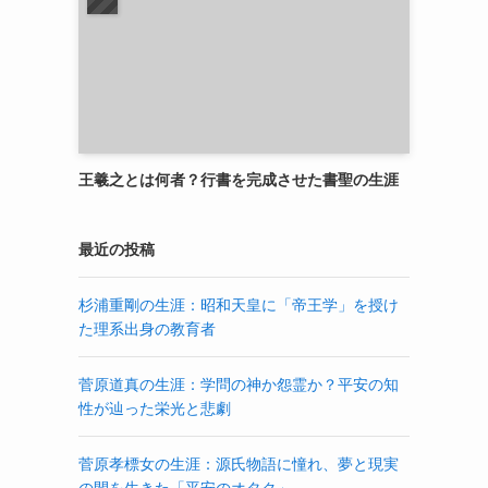
王羲之とは何者？行書を完成させた書聖の生涯
最近の投稿
杉浦重剛の生涯：昭和天皇に「帝王学」を授け
た理系出身の教育者
菅原道真の生涯：学問の神か怨霊か？平安の知
性が辿った栄光と悲劇
菅原孝標女の生涯：源氏物語に憧れ、夢と現実
の間を生きた「平安のオタク」