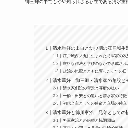
御三卿の中でもやや知られざる存在である清水重
清水重好の出自と幼少期の江戸城生
江戸城西ノ丸に生まれた将軍家の次
厳格な作法と学びのなかで形成され
政治の気配とともに育った少年の日
清水重好、御三卿・清水家の創設と
清水家創設の背景と幕府の狙い
一橋・田安との違いと清水家の特徴
初代当主としての使命と立場の確立
清水重好と徳川家治、兄弟としての
将軍家治との信頼と協調関係
幕政への関与と兄弟の政治的連携