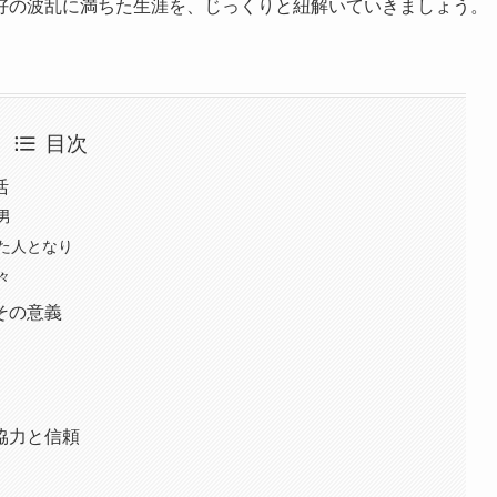
好の波乱に満ちた生涯を、じっくりと紐解いていきましょう。
目次
活
男
た人となり
々
その意義
協力と信頼