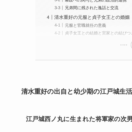
兄弟間に残された逸話と交流
清水重好の元服と貞子女王との婚姻
元服と官職就任の意義
貞子女王との結婚と宮家との結びつ
清水重好の出自と幼少期の江戸城生
江戸城西ノ丸に生まれた将軍家の次