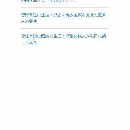
菅野真道の生涯：歴史を編み国家を支えた渡来
人の実像
菅江真澄の図絵と生涯：漂泊の旅人が秋田に残
した真実