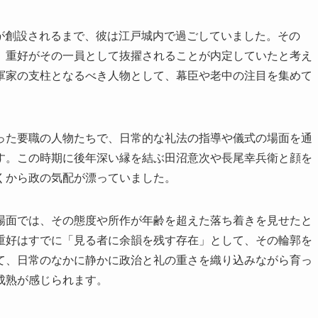
水家が創設されるまで、彼は江戸城内で過ごしていました。その
、重好がその一員として抜擢されることが内定していたと考え
軍家の支柱となるべき人物として、幕臣や老中の注目を集めて
った要職の人物たちで、日常的な礼法の指導や儀式の場面を通
す。この時期に後年深い縁を結ぶ田沼意次や長尾幸兵衛と顔を
くから政の気配が漂っていました。
場面では、その態度や所作が年齢を超えた落ち着きを見せたと
重好はすでに「見る者に余韻を残す存在」として、その輪郭を
て、日常のなかに静かに政治と礼の重さを織り込みながら育っ
成熟が感じられます。