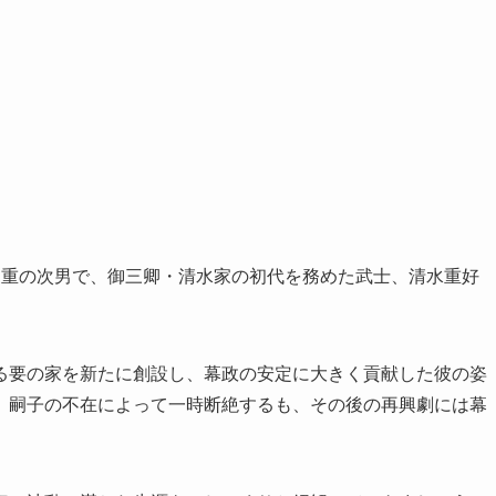
家重の次男で、御三卿・清水家の初代を務めた武士、清水重好
る要の家を新たに創設し、幕政の安定に大きく貢献した彼の姿
。嗣子の不在によって一時断絶するも、その後の再興劇には幕