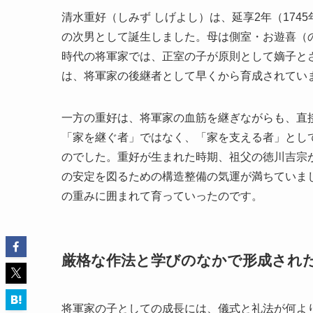
清水重好（しみず しげよし）は、延享2年（17
の次男として誕生しました。母は側室・お遊喜（
時代の将軍家では、正室の子が原則として嫡子と
は、将軍家の後継者として早くから育成されてい
一方の重好は、将軍家の血筋を継ぎながらも、直
「家を継ぐ者」ではなく、「家を支える者」とし
のでした。重好が生まれた時期、祖父の徳川吉宗
の安定を図るための構造整備の気運が満ちていま
の重みに囲まれて育っていったのです。
厳格な作法と学びのなかで形成され
将軍家の子としての成長には、儀式と礼法が何よ