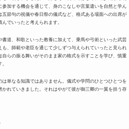
に参加する機会を通じて、身のこなしや言葉遣いを自然と学ん
は五節句の祝儀や春日祭の儀式など、格式ある場面への出席が
積んでいったと考えられます。
や書道、和歌といった教養に加えて、乗馬や弓術といった武芸
えも、師範や老臣を通じて少しずつ与えられていったと見られ
は自らの振る舞いがそのまま家の格式を示すことを学び、慎重
す。
のは単なる知識ではありません。儀式や学問のひとつひとつを
磨かれていきました。それはやがて彼が御三卿の一翼を担う存
々