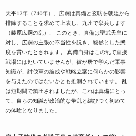
天平12年（740年）、広嗣は真備と玄昉を朝廷から
排除することを求めて上表し、九州で挙兵します
（藤原広嗣の乱）。 このとき、真備は聖武天皇に
対し、広嗣の主張の不当性を説き、毅然とした態
度を貫いたとされます。 真備自身はこの乱で直接
戦場には赴いていませんが、彼が唐で学んだ軍事
知識が、討伐軍の編成や戦略立案に何らかの影響
を与えたのではないかとも推測されています。 乱
は短期間で鎮圧されましたが、これは真備にとっ
て、自らの知識が政治的な争乱と結びつく初めて
の体験となりました。