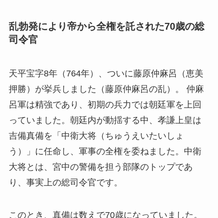
乱勃発により帝から全権を託された70歳の総
司令官
天平宝字8年（764年）、ついに藤原仲麻呂（恵美
押勝）が挙兵しました（藤原仲麻呂の乱）。 仲麻
呂軍は精強であり、初期の兵力では朝廷軍を上回
っていました。朝廷内が動揺する中、孝謙上皇は
吉備真備を「中衛大将（ちゅうえいたいしょ
う）」に任命し、軍事の全権を委ねました。中衛
大将とは、宮中の警備を担う部隊のトップであ
り、事実上の総司令官です。
このとき、真備は数えで70歳になっていました。